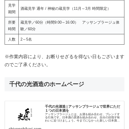
見学
酒蔵見学 通年 / 神秘の蔵見学（11月～3月 時間限定）
期間
所要
蔵見学／60分（時間9:00～16:00） アッサンブラージュ体
時間
験／60分
人数
2～5名
※作業内容により、お断りせざるを得ない日もございます
のでご了承ください。
千代の光酒造のホームページ
千代の光酒造 | アッサンブラージュで世界にただ
１つの日本酒を
アッサンブラージュとは、お酒を組み合わせ、ブレンドす
る行為です。日本酒の原酒を組み合わせ、自分の目指す味
わいに近づけましょう。今までになかった新しい日本酒の
世界がそこにはあります。
chiyonohikari.com