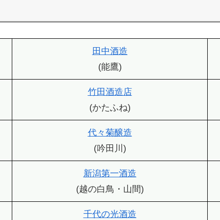
田中酒造
(能鷹)
竹田酒造店
(かたふね)
代々菊醸造
(吟田川)
新潟第一酒造
(越の白鳥・山間)
千代の光酒造