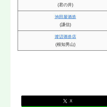
(君の井)
池田屋酒造
(謙信)
渡辺酒造店
(根知男山)
X