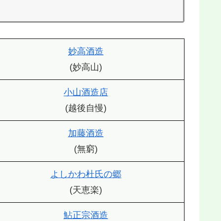
妙高酒造
(妙高山)
小山酒造店
(越後自慢)
加藤酒造
(無窮)
よしかわ杜氏の郷
(天恵楽)
鮎正宗酒造