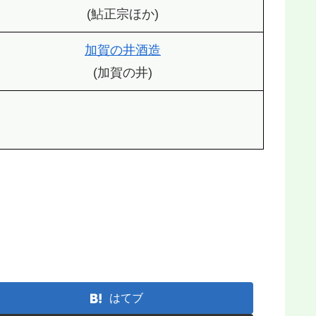
(鮎正宗ほか)
加賀の井酒造
(加賀の井)
はてブ