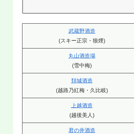
武蔵野酒造
(スキー正宗・狼煙)
丸山酒造場
(雪中梅)
頚城酒造
(越路乃紅梅・久比岐)
上越酒造
(越後美人)
君の井酒造