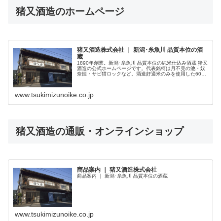
猪又酒造のホームページ
猪又酒造株式会社 ｜ 新潟･糸魚川 品質本位の酒
蔵
1890年創業。新潟･糸魚川 品質本位の純米仕込み酒蔵 猪又
酒造の公式ホームページです。代表銘柄は月不見の池・奴
奈姫・サビ猫ロックなど。酒造好適米のみを使用した60％
吟醸精白の普通酒をはじめ、ふだん呑むレギュラーなお酒
の品質を高めることと、...
www.tsukimizunoike.co.jp
猪又酒造の通販・オンラインショップ
商品案内 ｜ 猪又酒造株式会社
商品案内 ｜ 新潟･糸魚川 品質本位の酒蔵
www.tsukimizunoike.co.jp