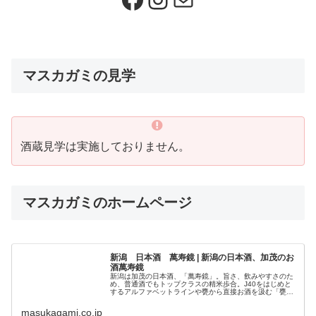
マスカガミの見学
酒蔵見学は実施しておりません。
マスカガミのホームページ
新潟 日本酒 萬寿鏡 | 新潟の日本酒、加茂のお
酒萬寿鏡
新潟は加茂の日本酒、「萬寿鏡」。旨さ、飲みやすさのた
め、普通酒でもトップクラスの精米歩合。J40をはじめと
するアルファベットラインや甕から直接お酒を汲む「甕
覗」も人気です。
masukagami.co.jp