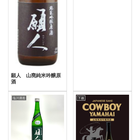
願人 山廃純米吟醸原
酒
塩川酒造
下越