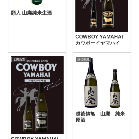
願人 山廃純米生酒
COWBOY YAMAHAI
カウボーイヤマハイ
塩川酒造
越後鶴亀
越後鶴亀 山廃 純米
原酒