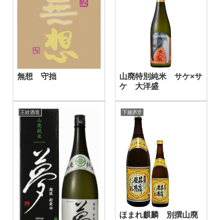
無想 守拙
山廃特別純米 サケ×サ
ケ 大洋盛
王紋酒造
下越酒造
ほまれ麒麟 別撰山廃