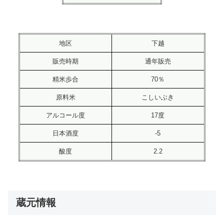
地区
下越
販売時期
通年販売
精米歩合
70％
原料米
こしいぶき
アルコール度
17度
日本酒度
-5
酸度
2.2
蔵元情報