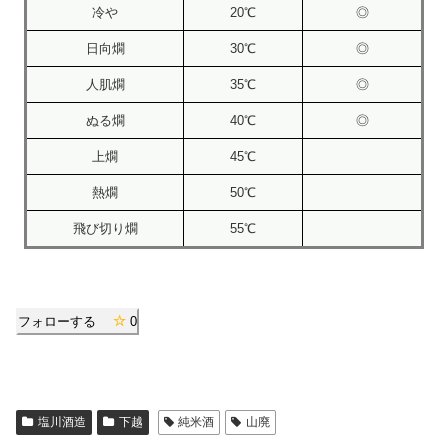
冷や
20℃
◎
日向燗
30℃
◎
人肌燗
35℃
◎
ぬる燗
40℃
◎
上燗
45℃
熱燗
50℃
飛び切り燗
55℃
フォローする
0
塩川酒造
下越
純米酒
山廃