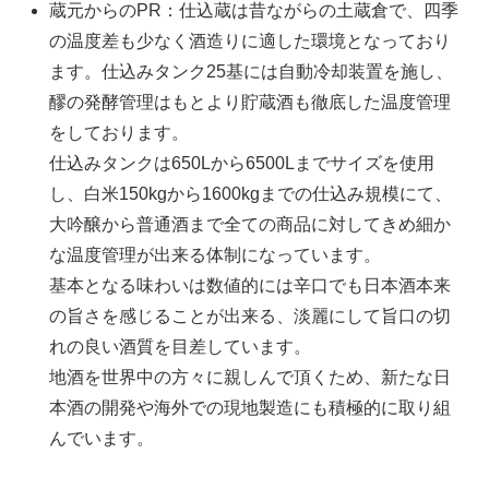
蔵元からのPR：仕込蔵は昔ながらの土蔵倉で、四季
の温度差も少なく酒造りに適した環境となっており
ます。仕込みタンク25基には自動冷却装置を施し、
醪の発酵管理はもとより貯蔵酒も徹底した温度管理
をしております。
仕込みタンクは650Lから6500Lまでサイズを使用
し、白米150kgから1600kgまでの仕込み規模にて、
大吟醸から普通酒まで全ての商品に対してきめ細か
な温度管理が出来る体制になっています。
基本となる味わいは数値的には辛口でも日本酒本来
の旨さを感じることが出来る、淡麗にして旨口の切
れの良い酒質を目差しています。
地酒を世界中の方々に親しんで頂くため、新たな日
本酒の開発や海外での現地製造にも積極的に取り組
んでいます。