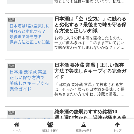
地としても注目を集めています。伝統と
革新が交差する新潟のビール文化は、地
元産の素材や水を活かした味わい深い一
杯が魅力。この記事では、新潟の地ビー
日本酒は「空（空気）」に触れる
ルの歴史や特徴、人気ブル...
記事
と劣化する？最後まで味を守る保
存方法と正しい知識
お気に入りの日本酒を開栓したものの、
一度に飲みきれず「このまま置いておい
て味が変わってしまわないかな？」と不
安になったことはありませんか？実は、
日本酒にとって最大の天敵の一つが、瓶
の中の「空（空気）」です。栓を開けた
日本酒 要冷蔵 常温｜正しい保存
瞬間からお酒は空気に触れ...
記事
方法で美味しさキープする完全ガ
イド
「日本酒 要冷蔵 常温」で検索される方
は、せっかく買った日本酒を美味しく長
持ちさせたい方ですね。冷蔵と常温、ど
ちらで保存すればいいか迷いますよね。
間違えるとせっかくの味わいが台無し
に…。この記事では、銘柄別・開栓前後
純米酒の熱燗おすすめ銘柄10
の正しい保存法を、実際の...
記事
選！選び方から、旨味が極まる美
味しい作り方・ペアリングまで徹
底解説！
肌寒い季節になると、無性に恋しくなる
ホーム
蔵元から探す
種類から探す
トップ