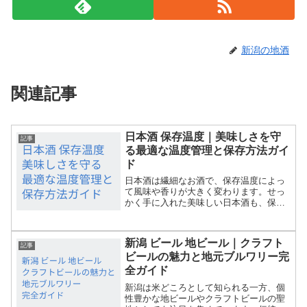
新潟の地酒
関連記事
日本酒 保存温度｜美味しさを守
記事
る最適な温度管理と保存方法ガイ
ド
日本酒は繊細なお酒で、保存温度によっ
て風味や香りが大きく変わります。せっ
かく手に入れた美味しい日本酒も、保存
方法を間違えると味が落ちてしまうこと
も。この記事では、日本酒の保存温度や
最適な管理方法、初心者でも失敗しない
新潟 ビール 地ビール｜クラフト
ポイントを詳しくご紹介し...
記事
ビールの魅力と地元ブルワリー完
全ガイド
新潟は米どころとして知られる一方、個
性豊かな地ビールやクラフトビールの聖