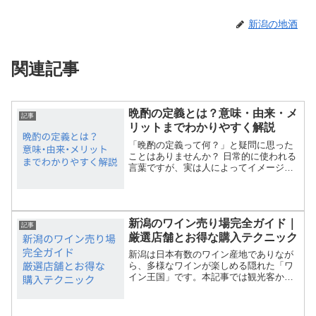
新潟の地酒
関連記事
晩酌の定義とは？意味・由来・メ
記事
リットまでわかりやすく解説
「晩酌の定義って何？」と疑問に思った
ことはありませんか？ 日常的に使われる
言葉ですが、実は人によってイメージが
異なることもあります。この記事では、
晩酌の正しい定義から、似た言葉との違
い、楽しみ方や注意点までをわかりやす
く解説します。晩酌をこ...
新潟のワイン売り場完全ガイド｜
記事
厳選店舗とお得な購入テクニック
新潟は日本有数のワイン産地でありなが
ら、多様なワインが楽しめる隠れた「ワ
イン王国」です。本記事では観光客から
地元愛好家まで満足できる厳選ワイン売
り場を、プロの視点で徹底解説します。
予算別のおすすめ店舗からギフト向け厳