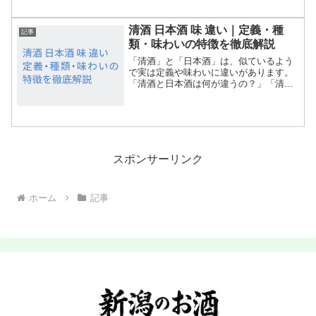
のです。実は、日本酒度は単純に「甘
口・辛口」を示すだけではありません。
清酒 日本酒 味 違い｜定義・種
温度によって感じ方が大きく変...
記事
類・味わいの特徴を徹底解説
「清酒」と「日本酒」は、似ているよう
で実は定義や味わいに違いがあります。
「清酒と日本酒は何が違うの？」「清酒
の種類や味の特徴が知りたい」「自分に
合った日本酒を選びたい」といった疑問
や悩みを持つ方も多いのではないでしょ
うか。本記事では、清酒と...
スポンサーリンク
ホーム
記事