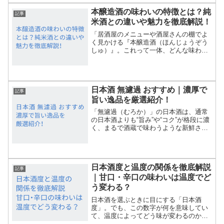
選ボトルまで、ワイン選び...
本醸造酒の味わいの特徴とは？純
記事
米酒との違いや魅力を徹底解説！
「居酒屋のメニューや酒屋さんの棚でよ
く見かける『本醸造酒（ほんじょうぞう
しゅ）』。これって一体、どんな味わい
なんだろう？」と疑問に思っていません
か？日本酒には「純米酒」や「吟醸酒」
など様々な種類がありますが、名前だけ
を見てもどんな味がするの...
日本酒 無濾過 おすすめ｜濃厚で
記事
旨い逸品を厳選紹介！
「無濾過（むろか）」の日本酒は、通常
の日本酒よりも“旨み”や“コク”が格段に濃
く、まるで酒蔵で味わうような新鮮さが
特徴です。本記事では、「日本酒 無濾過
おすすめ」をキーワードに、無濾過の意
味や魅力、そして失敗しない選び方・管
理方法まで、初...
日本酒度と温度の関係を徹底解説
記事
｜甘口・辛口の味わいは温度でど
う変わる？
日本酒を選ぶときに目にする「日本酒
度」。でも、この数字が何を意味してい
て、温度によってどう味が変わるのかを
正しく理解している人は意外と少ないも