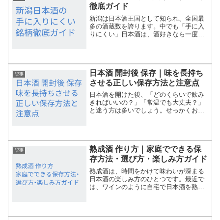
徹底ガイド
新潟は日本酒王国として知られ、全国最
多の酒蔵数を誇ります。中でも「手に入
りにくい」日本酒は、酒好きなら一度は
味わってみたい特別な存在です。しか
し、なぜ新潟の日本酒には入手困難な銘
柄が多いのでしょうか？本記事では、新
潟の希少な日本酒の魅力や特...
日本酒 開封後 保存｜味を長持ち
記事
させる正しい保存方法と注意点
日本酒を開けた後、「どのくらいで飲み
きればいいの？」「常温でも大丈夫？」
と迷う方は多いでしょう。せっかくお気
に入りの一本を開けても、保存方法を間
違えると風味がすぐに変化してしまいま
す。この記事では、日本酒の開封後保存
について、冷蔵のコツや保...
熟成酒 作り方｜家庭でできる保
記事
存方法・選び方・楽しみ方ガイド
熟成酒は、時間をかけて味わいが深まる
日本酒の楽しみ方のひとつです。最近で
は、ワインのように自宅で日本酒を熟成
させる「My古酒」づくりにチャレンジす
る方も増えています。しかし、どんなお
酒を選べばいいのか、どこでどう保存す
ればいいのか、迷う方も...