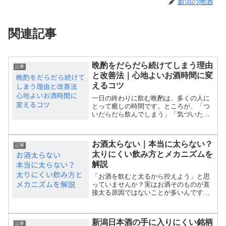
新潟の地酒
関連記事
晩酌をだらだら続けてしまう理由
記事
と改善法｜心地よいお酒時間に変
えるコツ
一日の終わりに飲む晩酌は、多くの人に
とって癒しの時間です。ところが、「つ
いだらだら飲んでしまう」「気づいたら
寝る直前まで飲んでいる」と悩む人も少
なくありません。この記事では、晩酌が
だらだら続いてしまう理由を探りなが
お酒太らない｜本当に太らない？
ら、充実感のある飲み方や時...
記事
太りにくい飲み方とメカニズムを
解説
「お酒を飲むと太るから控えよう」と思
っていませんか？実はお酒そのものが直
接太る原因ではないことが多いんです。
おつまみのカロリーや飲み方の工夫次第
で、太りにくく楽しめます。この記事で
は「お酒太らない」というキーワード
新潟日本酒の手に入りにくい銘柄
で、科学的な理由から実践的...
記事