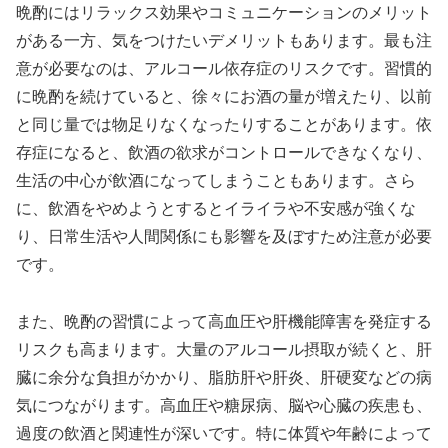
晩酌にはリラックス効果やコミュニケーションのメリット
がある一方、気をつけたいデメリットもあります。最も注
意が必要なのは、アルコール依存症のリスクです。習慣的
に晩酌を続けていると、徐々にお酒の量が増えたり、以前
と同じ量では物足りなくなったりすることがあります。依
存症になると、飲酒の欲求がコントロールできなくなり、
生活の中心が飲酒になってしまうこともあります。さら
に、飲酒をやめようとするとイライラや不安感が強くな
り、日常生活や人間関係にも影響を及ぼすため注意が必要
です。
また、晩酌の習慣によって高血圧や肝機能障害を発症する
リスクも高まります。大量のアルコール摂取が続くと、肝
臓に余分な負担がかかり、脂肪肝や肝炎、肝硬変などの病
気につながります。高血圧や糖尿病、脳や心臓の疾患も、
過度の飲酒と関連性が深いです。特に体質や年齢によって