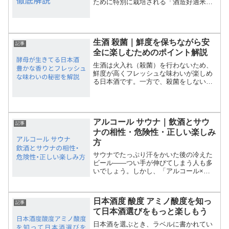
ために特別に栽培される「酒造好適米」
は、日本酒の味わいを大きく左右しま
す。しかし「酒造好適米って普通のお米
と何が違うの？」「どの種類が有名な
の？」といった疑問を持つ方も...
生酒 殺菌｜鮮度を保ちながら安
記事
全に楽しむためのポイント解説
生酒は火入れ（殺菌）を行わないため、
鮮度が高くフレッシュな味わいが楽しめ
る日本酒です。一方で、殺菌をしないた
めに保存や取り扱いが難しいイメージも
あります。本記事では、生酒の殺菌に関
する基本知識と安全に楽しむための方
法、保存のコツについて詳し...
アルコール サウナ｜飲酒とサウ
記事
ナの相性・危険性・正しい楽しみ
方
サウナでたっぷり汗をかいた後の冷えた
ビール——つい手が伸びてしまう人も多
いでしょう。しかし、「アルコール×サ
ウナ」の組み合わせには、想像以上のリ
スクも潜んでいます。本記事では、「ア
ルコール サウナ」という人気キーワード
日本酒度 酸度 アミノ酸度を知っ
で検索する人が気になる...
記事
て日本酒選びをもっと楽しもう
日本酒を選ぶとき、ラベルに書かれてい