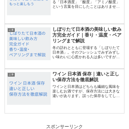
る「日本酒度」「酸度」「アミノ酸度」
という言葉を目にしたことはありません
か？これらの数値は、日本酒の味わいや
個性を知るための大切なヒントです。し
かし、具体的にどんな意味があるのか、
どうやって選びに活かせば...
しぼりたて日本酒の美味しい飲み
記事
方完全ガイド｜香り・温度・ペア
リングまで解説
冬の訪れとともに登場する「しぼりたて
日本酒」。そのフレッシュでみずみずし
い味わいに心惹かれる人は多いですが、
「どんな飲み方が合うの？」「冷やす？
温める？」と悩む方も少なくありませ
ん。この記事では、しぼりたて日本酒の
ワイン 日本酒 保存｜違いと正し
特徴を理解し、最も美味しく...
記事
い保存方法を徹底解説
ワインと日本酒はどちらも繊細な風味を
楽しむお酒ですが、保存方法には大きな
違いがあります。誤った保存をしてしま
うと、せっかくのお酒の美味しさが損な
われてしまうことも。この記事では、
「ワイン 日本酒 保存」をテーマに、両
者の保存の基本から、家庭...
スポンサーリンク