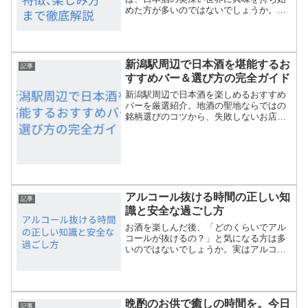
めた方が多いのではないでしょうか。吟
醸酒は、華やかな香りと繊細な味わいで
多くの日本酒ファンを魅了しています
が、その歴史や特徴、種類については意
外と知られていません。この...
新潟駅周辺で日本酒を堪能するお
記事
すすめバー＆選び方の完全ガイド
新潟駅周辺で日本酒を楽しめるおすすめ
バーを厳選紹介。地酒の聖地ならではの
銘柄選びのコツから、失敗しないお店の
探し方まで、新潟の夜を最高にする情報
をお届けします。
アルコール抜ける時間の正しい知
記事
識と安全な過ごし方
お酒を楽しんだ後、「どのくらいでアル
コールが抜けるの？」と気になる方は多
いのではないでしょうか。実はアルコー
ルが体から完全に抜けるまでには、思っ
ている以上に時間がかかります。この記
事では、アルコールが抜ける時間の目安
や計算方法、個人差が生ま...
晩酌のお供で癒しの時間を。今日
記事