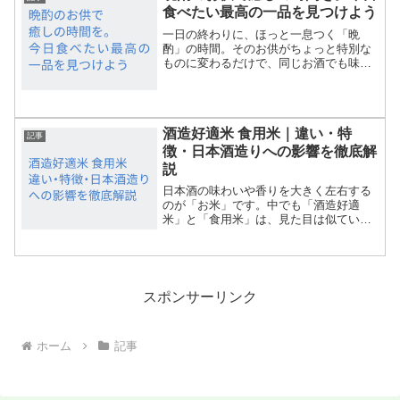
食べたい最高の一品を見つけよう
一日の終わりに、ほっと一息つく「晩
酌」の時間。そのお供がちょっと特別な
ものに変わるだけで、同じお酒でも味わ
いが格段に違って感じられます。本記事
では、晩酌のお供選びに迷う方や、新し
いおつまみを開拓したい方に向けて、ジ
ャンル別・季節別におすすめ...
酒造好適米 食用米｜違い・特
記事
徴・日本酒造りへの影響を徹底解
説
日本酒の味わいや香りを大きく左右する
のが「お米」です。中でも「酒造好適
米」と「食用米」は、見た目は似ていて
も、その特徴や役割は大きく異なりま
す。「酒造好適米とは？」「食用米で日
本酒は造れるの？」「それぞれの違い
は？」といった疑問を持つ方も多...
スポンサーリンク
ホーム
記事