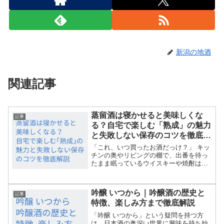
新潟の地酒
関連記事
蒸留酒は寝かせると美味しくな
記事
る？自宅で楽しむ「熟成」の魅力
と失敗しない保存のコツを徹底解
説
「これ、いつ買ったお酒だっけ？」 キッ
チンの奥やリビングの棚で、出番を待っ
たまま眠っているウイスキーや焼酎はあ
りませんか？ワインや日本酒が年月を経
て美味しくなる「熟成」の話はよく耳に
しますが、実はウイスキーやブランデ
吟醸 いつから｜吟醸酒の歴史と
ー、焼酎といった「蒸留酒...
記事
特徴、楽しみ方まで徹底解説
「吟醸 いつから」という疑問を持つ方
は、日本酒の奥深い世界に興味を持ち始