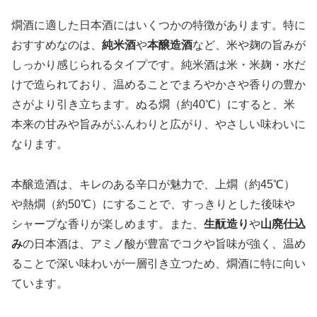
燗酒に適した日本酒にはいくつかの特徴があります。特に
おすすめなのは、
純米酒
や
本醸造酒
など、米や麹の旨みが
しっかり感じられるタイプです。純米酒は米・米麹・水だ
けで造られており、温めることでまろやかさや香りの豊か
さがより引き立ちます。ぬる燗（約40℃）にすると、米
本来の甘みや旨みがふんわりと広がり、やさしい味わいに
なります。
本醸造酒は、キレのある辛口が魅力で、上燗（約45℃）
や熱燗（約50℃）にすることで、すっきりとした後味や
シャープな香りが楽しめます。また、
生酛造り
や
山廃仕込
み
の日本酒は、アミノ酸が豊富でコクや旨味が強く、温め
ることで深い味わいが一層引き立つため、燗酒に特に向い
ています。