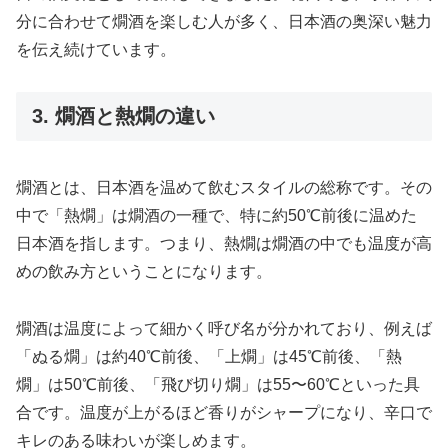
分に合わせて燗酒を楽しむ人が多く、日本酒の奥深い魅力
を伝え続けています。
3. 燗酒と熱燗の違い
燗酒とは、日本酒を温めて飲むスタイルの総称です。その
中で「熱燗」は燗酒の一種で、特に約50℃前後に温めた
日本酒を指します。つまり、熱燗は燗酒の中でも温度が高
めの飲み方ということになります。
燗酒は温度によって細かく呼び名が分かれており、例えば
「ぬる燗」は約40℃前後、「上燗」は45℃前後、「熱
燗」は50℃前後、「飛び切り燗」は55〜60℃といった具
合です。温度が上がるほど香りがシャープになり、辛口で
キレのある味わいが楽しめます。