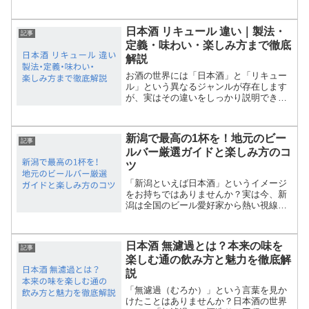
（こうじ）」と「酵母（こうぼ）」とい
う2つの言葉。「どっちも菌の仲間っぽく
て体に良さそうだけど、結局何が違う
日本酒 リキュール 違い｜製法・
の？」 「どっちが日本酒...
記事
定義・味わい・楽しみ方まで徹底
解説
お酒の世界には「日本酒」と「リキュー
ル」という異なるジャンルが存在します
が、実はその違いをしっかり説明できる
方は意外と少ないかもしれません。どち
らも多彩な楽しみ方があり、最近では日
本酒をベースにしたリキュールも人気で
新潟で最高の1杯を！地元のビー
す。本記事では、日本酒と...
記事
ルバー厳選ガイドと楽しみ方のコ
ツ
「新潟といえば日本酒」というイメージ
をお持ちではありませんか？実は今、新
潟は全国のビール愛好家から熱い視線を
注がれる「クラフトビール王国」へと進
化を遂げています。歴史ある醸造所か
ら、都市型のマイクロブルワリーまで、
日本酒 無濾過とは？本来の味を
新潟市内には個性豊かなビー...
記事
楽しむ通の飲み方と魅力を徹底解
説
「無濾過（むろか）」という言葉を見か
けたことはありませんか？日本酒の世界