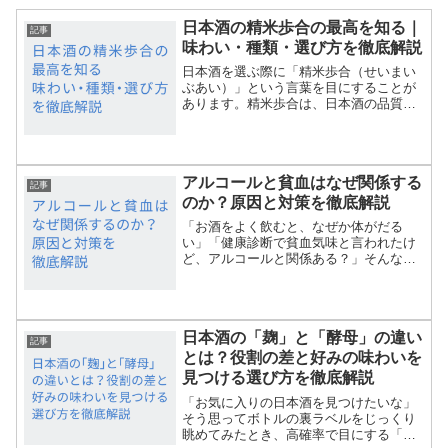
日本酒の精米歩合の最高を知る｜
記事
味わい・種類・選び方を徹底解説
日本酒を選ぶ際に「精米歩合（せいまい
ぶあい）」という言葉を目にすることが
あります。精米歩合は、日本酒の品質や
味わいを大きく左右する重要な指標で
す。しかし「精米歩合が低い＝最高の日
本酒なのか？」と疑問に思う方も多いで
しょう。本記事では、「日本...
アルコールと貧血はなぜ関係する
記事
のか？原因と対策を徹底解説
「お酒をよく飲むと、なぜか体がだる
い」「健康診断で貧血気味と言われたけ
ど、アルコールと関係ある？」そんな疑
問を持っている方は多いのではないでし
ょうか。実は、アルコールの摂取と貧血
には深い関係があり、飲みすぎることで
鉄分の吸収や赤血球の働きが...
日本酒の「麹」と「酵母」の違い
記事
とは？役割の差と好みの味わいを
見つける選び方を徹底解説
「お気に入りの日本酒を見つけたいな」
そう思ってボトルの裏ラベルをじっくり
眺めてみたとき、高確率で目にする「麹