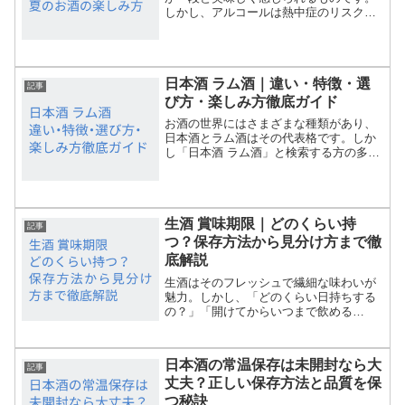
しかし、アルコールは熱中症のリスクを
高める要因でもあります。この記事で
は、アルコールが熱中症に与える影響や
その理由、正しい水分補給の方法、熱中
症を防ぎながらお酒を楽しむ...
日本酒 ラム酒｜違い・特徴・選
記事
び方・楽しみ方徹底ガイド
お酒の世界にはさまざまな種類があり、
日本酒とラム酒はその代表格です。しか
し「日本酒 ラム酒」と検索する方の多く
は、両者の違いや特徴、どちらを選べば
よいか、またどんな楽しみ方があるのか
で悩んでいるのではないでしょうか。本
記事では、日本酒とラム...
生酒 賞味期限｜どのくらい持
記事
つ？保存方法から見分け方まで徹
底解説
生酒はそのフレッシュで繊細な味わいが
魅力。しかし、「どのくらい日持ちする
の？」「開けてからいつまで飲める
の？」と悩む人も多いですよね。この記
事では、生酒の賞味期限の目安や保存方
法、劣化のサインをわかりやすくまとめ
日本酒の常温保存は未開封なら大
ます。おいしく安全に楽しむた...
記事
丈夫？正しい保存方法と品質を保
つ秘訣