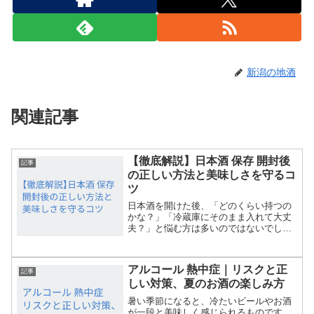
新潟の地酒
関連記事
【徹底解説】日本酒 保存 開封後
記事
の正しい方法と美味しさを守るコ
ツ
日本酒を開けた後、「どのくらい持つの
かな？」「冷蔵庫にそのまま入れて大丈
夫？」と悩む方は多いのではないでしょ
うか。開封後の日本酒は空気に触れるこ
とで酸化が進み、香りや味わいが徐々に
変化していきます。せっかく開けた一本
アルコール 熱中症｜リスクと正
を最後まで美味しく飲みた...
記事
しい対策、夏のお酒の楽しみ方
暑い季節になると、冷たいビールやお酒
が一段と美味しく感じられるものです。