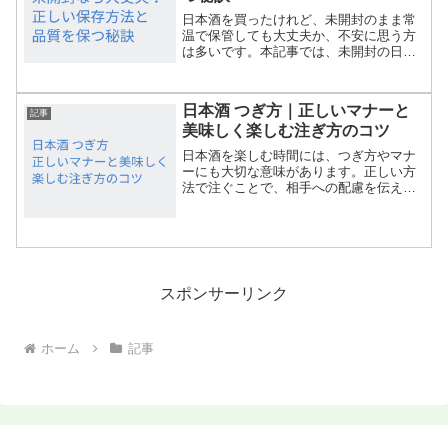
日本酒を買ったけれど、未開封のまま常
温で保管しても大丈夫か、不安に思う方
は多いです。本記事では、未開封の日本
酒を常温で保存する際のポイントや注意
点、さらに美味しさを保つためのコツを
わかりやすくご紹介します。これであな
日本酒 つぎ方｜正しいマナーと
たの日本酒ライフがもっと...
記事
美味しく楽しむ注ぎ方のコツ
日本酒を楽しむ時間には、つぎ方やマナ
ーにも大切な意味があります。正しい方
法で注ぐことで、相手への配慮を伝えら
れるだけでなく、日本酒本来の香りや味
わいをより引き出せます。この記事で
は、「日本酒のつぎ方」を一から解説し
ます。マナーやシーン別の違...
スポンサーリンク
ホーム
記事