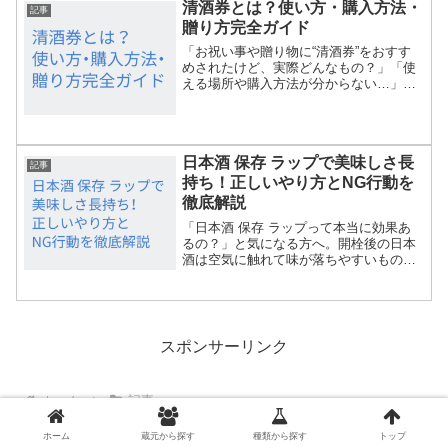
清酒券とは？使い方・購入方法・
記事
贈り方完全ガイド
「お祝い事や贈り物に“清酒券”をおすす
めされたけど、実際どんなもの？」「使
える場所や購入方法が分からない…」そ
んな疑問を持つ方へ。本記事では、清酒
券の基本情報から具体的な使い方、購入
方法、注意点までを分かりやすく解説し
ます。お酒をもっと身近...
日本酒 保存 ラップで美味しさ長
記事
持ち！正しいやり方とNG行動を
徹底解説
「日本酒 保存 ラップって本当に効果あ
るの？」と気になる方へ。開栓後の日本
酒は空気に触れて味が落ちやすいもの。
この記事では、ラップを使った簡単保存
術を中心に、初心者でも失敗しない方法
を順番に解説します。正しく保存すれ
ば、数日後もフレッシュな...
スポンサーリンク
ホーム
記事
ホーム
蔵元から探す
種類から探す
トップ