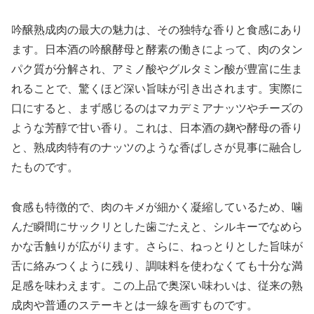
吟醸熟成肉の最大の魅力は、その独特な香りと食感にあり
ます。日本酒の吟醸酵母と酵素の働きによって、肉のタン
パク質が分解され、アミノ酸やグルタミン酸が豊富に生ま
れることで、驚くほど深い旨味が引き出されます。実際に
口にすると、まず感じるのはマカデミアナッツやチーズの
ような芳醇で甘い香り。これは、日本酒の麹や酵母の香り
と、熟成肉特有のナッツのような香ばしさが見事に融合し
たものです。
食感も特徴的で、肉のキメが細かく凝縮しているため、噛
んだ瞬間にサックリとした歯ごたえと、シルキーでなめら
かな舌触りが広がります。さらに、ねっとりとした旨味が
舌に絡みつくように残り、調味料を使わなくても十分な満
足感を味わえます。この上品で奥深い味わいは、従来の熟
成肉や普通のステーキとは一線を画すものです。