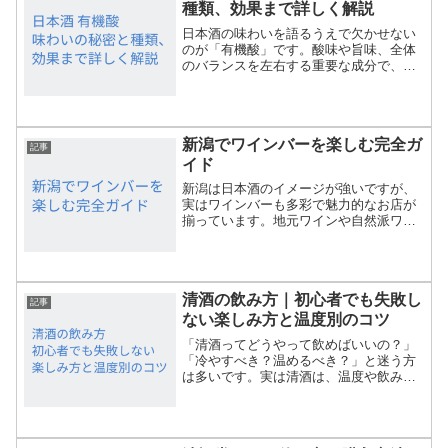
種類、効果まで詳しく解説
日本酒の味わいを語るうえで欠かせない
のが「有機酸」です。酸味や旨味、全体
のバランスを左右する重要な成分で、清
酒の美味しさを深めるカギとなっていま
す。この記事では、日本酒に含まれる代
表的な有機酸の種類や生成の仕組み、味
や香りへの影響、調整方法...
新潟でワインバーを楽しむ完全ガ
記事
イド
新潟は日本酒のイメージが強いですが、
実はワインバーも多彩で魅力的なお店が
揃っています。地元ワインや自然派ワイ
ン、世界各国の銘柄を気軽に楽しめるバ
ーが点在し、ワイン初心者から愛好家ま
で幅広く楽しめるのが新潟のワインバー
文化の魅力です。この記事...
清酒の飲み方｜初心者でも失敗し
記事
ない楽しみ方と温度別のコツ
「清酒ってどうやって飲めばいいの？」
「冷やすべき？温めるべき？」と迷う方
は多いです。実は清酒は、温度や飲み方
によって味わいが大きく変わるお酒。正
しい知識を知ることで、より美味しく楽
しめます。本記事では、初心者でもすぐ
実践できる清酒の飲み方を...