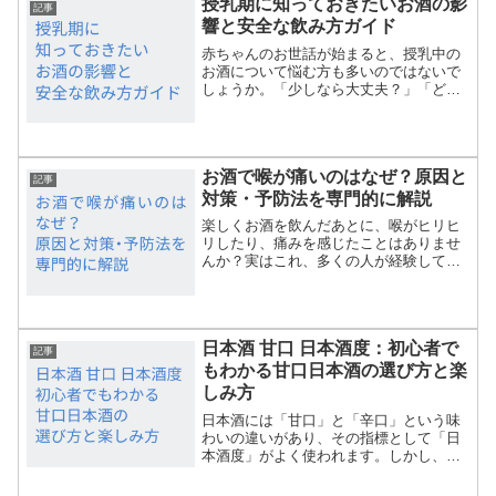
授乳期に知っておきたいお酒の影
安に思ったり、「添加して...
記事
響と安全な飲み方ガイド
赤ちゃんのお世話が始まると、授乳中の
お酒について悩む方も多いのではないで
しょうか。「少しなら大丈夫？」「どの
くらい時間を空ければいいの？」といっ
た疑問や不安に、専門家の見解や最新の
ガイドラインをもとに、やさしくお答え
します。赤ちゃんの健康を...
お酒で喉が痛いのはなぜ？原因と
記事
対策・予防法を専門的に解説
楽しくお酒を飲んだあとに、喉がヒリヒ
リしたり、痛みを感じたことはありませ
んか？実はこれ、多くの人が経験してい
ることで、アルコールの刺激や脱水、体
調の変化などが関係しています。一見、
風邪のようにも思えますが、原因を知っ
て正しく対処すれば、喉の...
日本酒 甘口 日本酒度：初心者で
記事
もわかる甘口日本酒の選び方と楽
しみ方
日本酒には「甘口」と「辛口」という味
わいの違いがあり、その指標として「日
本酒度」がよく使われます。しかし、
「日本酒度」とは何か、どうやって甘口
日本酒を選べばいいのか、初心者には少