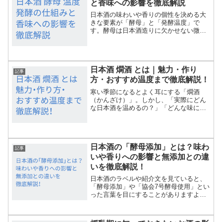
と香味への影響を徹底解説
日本酒の味わいや香りの個性を決める大
きな要素が「酵母」と「発酵温度」で
す。酵母は日本酒造りに欠かせない微生
物で、発酵温度によってその働きや生ま
れる香味が大きく変わります。しかし
「酵母って何？」「温度が違うと何が変
わるの？」と疑問を持つ方も多...
日本酒 燗酒 とは｜魅力・作り
記事
方・おすすめ温度まで徹底解説！
寒い季節になるとよく耳にする「燗酒
（かんざけ）」。しかし、「実際にどん
な日本酒を温めるの？」「どんな味にな
るの？」と疑問を持つ方も多いでしょ
う。この記事では、「燗酒とは何か」を
基本から解説し、種類・作り方・楽しみ
方を徹底的に紹介します。初め...
日本酒の「酵母添加」とは？味わ
記事
いや香りへの影響と無添加との違
いを徹底解説！
日本酒のラベルや紹介文を見ていると、
「酵母添加」や「協会7号酵母使用」とい
った言葉を目にすることがありますよ
ね。「添加」という響きから、もしかし
て「化学調味料や保存料のように、体に
悪いものが混ざっているのでは？」と不