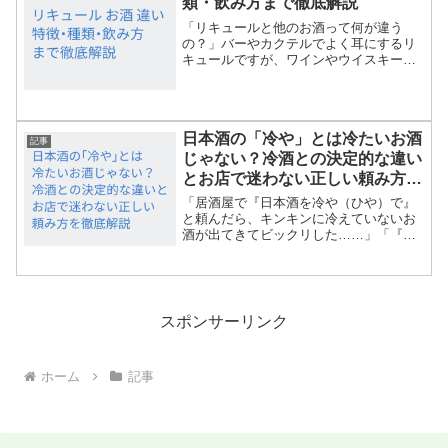
類・飲み方まで徹底解説
「リキュールと他のお酒って何が違う
の？」バーやカクテルでよく耳にするリ
キュールですが、ワインやウイスキーな
どの一般的な「お酒」と何が違うのか疑
問に思う人も多いでしょう。この記事で
は、リキュールと他の酒類の違いをわか
りやすく整理し、製造方法・...
日本酒の「冷や」とは冷たいお酒
記事
じゃない？冷酒との決定的な違い
とお店で迷わない正しい頼み方を
徹底解説
「居酒屋で『日本酒を冷や（ひや）で』
と頼んだら、キンキンに冷えていないお
酒が出てきてビックリした……」「『冷
や』と『冷酒（れいしゅ）』って、文字
は似ているけれど何か違いがあるの？」
「お店のメニューに『冷や』って書いて
あるけど、恥をかかない正...
スポンサーリンク
ホーム
記事