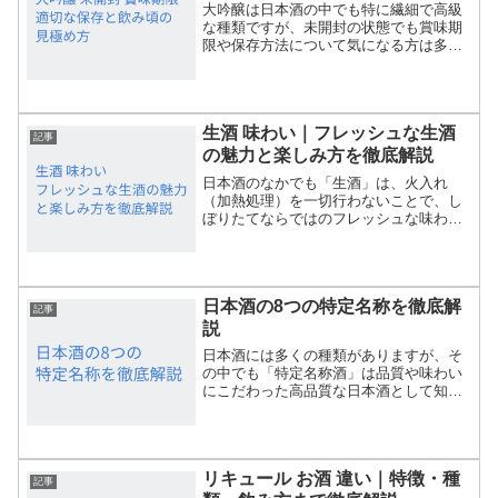
大吟醸は日本酒の中でも特に繊細で高級
な種類ですが、未開封の状態でも賞味期
限や保存方法について気になる方は多い
です。この記事では「大吟醸 未開封 賞
味期限」をテーマに、何年まで飲めるの
か、劣化の見分け方や長持ちさせるため
のポイントをわかりやす...
生酒 味わい｜フレッシュな生酒
記事
の魅力と楽しみ方を徹底解説
日本酒のなかでも「生酒」は、火入れ
（加熱処理）を一切行わないことで、し
ぼりたてならではのフレッシュな味わい
と華やかな香りが楽しめる特別な存在で
す。近年は日本酒初心者から愛好家まで
幅広く人気を集めており、そのみずみず
しさや爽快感は一度味わうと...
日本酒の8つの特定名称を徹底解
記事
説
日本酒には多くの種類がありますが、そ
の中でも「特定名称酒」は品質や味わい
にこだわった高品質な日本酒として知ら
れています。しかし、「純米酒」「吟醸
酒」「本醸造酒」など、ラベルに書かれ
た名称の違いが分かりづらく、どれを選
べば良いのか悩む方も多い...
リキュール お酒 違い｜特徴・種
記事