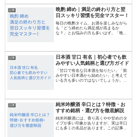
さらには自分に合った日本...
晩酌 締め｜満足の終わり方と翌
記事
日スッキリ習慣を完全マスター！
毎日の晩酌タイム、お酒を楽しみながら
も「どう締めたら満足感が高まるか
な？」とお悩みの方も多いはず。「晩酌
締め」とは、飲み終わりを心地よく演出
する最後のひと手間で、リラックス効果
を最大化し、翌日の体調も整える大切な
時間です。本記事では、定番...
日本酒 甘口 有名｜初心者でも飲
記事
みやすい人気銘柄と選び方ガイド
「甘口で有名な日本酒を知りたい」「飲
みやすい日本酒から始めたい」と考えて
いる方も多いのではないでしょうか。甘
口の日本酒はやさしい口当たりで、初心
者にも親しみやすいのが魅力です。本記
事では、日本酒 甘口 有名をテーマに、
人気銘柄や選び方、楽し...
純米吟醸酒 辛口とは？特徴・お
記事
すすめ銘柄・選び方を徹底解説
純米吟醸酒には、香り高くやや甘めのタ
イプが多い印象がありますが、実は辛口
にも多くの名品があります。この記事で
は、「純米吟醸酒 辛口」というテーマ