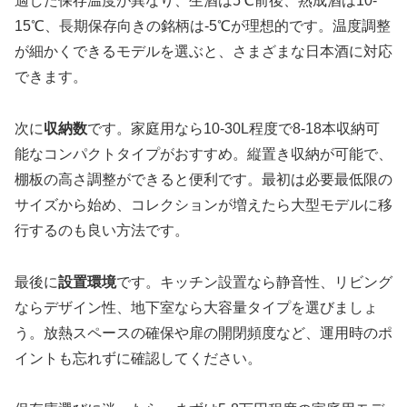
適した保存温度が異なり、生酒は5℃前後、熟成酒は10-
15℃、長期保存向きの銘柄は-5℃が理想的です。温度調整
が細かくできるモデルを選ぶと、さまざまな日本酒に対応
できます。
次に
収納数
です。家庭用なら10-30L程度で8-18本収納可
能なコンパクトタイプがおすすめ。縦置き収納が可能で、
棚板の高さ調整ができると便利です。最初は必要最低限の
サイズから始め、コレクションが増えたら大型モデルに移
行するのも良い方法です。
最後に
設置環境
です。キッチン設置なら静音性、リビング
ならデザイン性、地下室なら大容量タイプを選びましょ
う。放熱スペースの確保や扉の開閉頻度など、運用時のポ
イントも忘れずに確認してください。