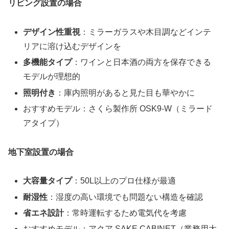
リビング設置の場合
デザイン性重視
：ミラーガラスや木目調などインテ
リアに溶け込むデザインを
多機能タイプ
：ワインと日本酒の両方を保存できる
モデルが理想的
照明付き
：庫内照明があると見た目も華やかに
おすすめモデル：さくら製作所 OSK9-W（ミラード
アタイプ）
地下室設置の場合
大容量タイプ
：50L以上のプロ仕様が最適
耐湿性
：湿度の高い環境でも問題ない構造を確認
省エネ設計
：常時運転するため電気代を考慮
おすすめモデル：アクア SAKE CABINET（業務用大