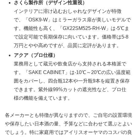
さくら製作所（デザイン性重視）
インテリアに溶け込むおしゃれなデザインが特徴
で、「OSK9-W」はミラーガラス扉が美しいモデルで
す。機能性も高く、「GX22SM525-RH-W」は-5℃ま
で設定可能で長期保存に向いています。価格帯は5-8
万円とやや高めですが、品質に定評があります。
アクア（プロ仕様）
業務用として蔵元や飲食店から支持される本格派で
す。「SAKE CABINET」は-10℃～20℃の広い温度範
囲をカバーし、四合瓶12本や一升瓶9本を縦置き保存
できます。紫外線99%カットの遮光性など、プロ仕
様の機能を備えています。
各メーカーとも特徴が異なりますので、ご自宅の設置環境
や保存したい日本酒の量、予算などに合わせて選ぶとよい
でしょう。特に家庭用ではアイリスオーヤマのコスパの良