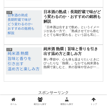
で、特徴、味わい、選び方、そしておす
すめの銘柄を徹底的に紹介します。日本
酒初心者でも理解できるよ...
日本酒の熟成：長期貯蔵で味がど
記事
う変わるのか・おすすめの銘柄も
解説
「日本酒は出すまで飲め」というイメー
ジがある一方で、「熟成させてから飲む
ととても味が変わる」という話も耳にし
ます。ここでは、日本酒の熟成に注目
し、「熟成ってなにが起きるのか」「保
存するうえで注意すること」「実際に味
純米酒 熱燗｜旨味と香りを引き
わってみたいおすすめ銘柄」...
記事
出す温め方と楽しみ方
寒い季節や、心も体も温まりたいときに
ぴったりな「熱燗」。なかでも純米酒を
熱燗で楽しむと、米の旨味や甘みが一層
引き立ち、格別の味わいを堪能できま
す。この記事では、純米酒の熱燗の基本
から、温度による違い、おすすめの作り
方、選び方まで、これから熱...
スポンサーリンク
ホーム
蔵元から探す
種類から探す
トップ
ホーム
記事