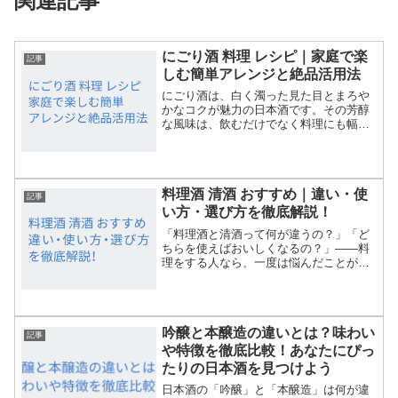
関連記事
にごり酒 料理 レシピ｜家庭で楽
記事
しむ簡単アレンジと絶品活用法
にごり酒は、白く濁った見た目とまろや
かなコクが魅力の日本酒です。その芳醇
な風味は、飲むだけでなく料理にも幅広
く活用できます。この記事では「にごり
酒 料理 レシピ」をテーマに、にごり酒
を使った人気レシピやアレンジ法、相性
の良い食材、初心者でも...
料理酒 清酒 おすすめ｜違い・使
記事
い方・選び方を徹底解説！
「料理酒と清酒って何が違うの？」「ど
ちらを使えばおいしくなるの？」——料
理をする人なら、一度は悩んだことがあ
るかもしれません。この記事では、「料
理酒 清酒 おすすめ」というテーマで、
料理に最適な日本酒の選び方をていねい
に解説します。風味・塩...
吟醸と本醸造の違いとは？味わい
記事
や特徴を徹底比較！あなたにぴっ
たりの日本酒を見つけよう
日本酒の「吟醸」と「本醸造」は何が違