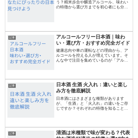
う？精米歩合や醸造アルコール、味わい
の特徴から選び方までを初心者にも分か
りやすく徹底解説。あなた好みの日本酒
選びをサポートします。
アルコールフリー日本酒｜味わ
記事
い・選び方・おすすめ完全ガイド
健康志向や車の運転などの理由から、ア
ルコールを控える人が増えています。そ
んな中で注目を集めているのが「アルコ
ールフリー日本酒」。日本酒のような香
りや味わいを楽しめるのに、実際にはア
ルコールがほぼ含まれない不思議な飲み
物です。本記事では、アル...
日本酒 生酒 火入れ：違いと楽し
記事
み方を徹底解説
日本酒にはさまざまな種類があります
が、「生酒」と「火入れ」の違いをご存
じですか？それぞれの特徴を知ること
で、日本酒の楽しみ方がさらに広がりま
す。本記事では、生酒と火入れの違い、
味わいの特徴、保存方法、そしておすす
めの飲み方について詳しく解説...
清酒は米種類で味が変わる？代表
記事