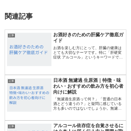
関連記事
お酒好きのための肝臓ケア徹底ガ
記事
イド
お酒を楽しむ方にとって、肝臓の健康は
とても大切なテーマです。特に「肝硬変
症状 アルコール」というキーワードで検
索される方は、飲酒と肝臓病の関係や、
肝硬変の症状、予防・対策について知り
たい方が多いのではないでしょうか。こ
の記事では、アルコー...
日本酒 無濾過 生原酒｜特徴・味
記事
わい・おすすめの飲み方を初心者
向けに解説
「無濾過生原酒って何？」「普通の日本
酒とどう違うの？」と疑問に感じている
方も多いのではないでしょうか。無濾過
生原酒は、日本酒の中でも特に個性が強
く、フレッシュで濃厚な味わいが魅力の
お酒です。本記事では、日本酒 無濾過
アルコール依存症を自覚させるに
生原酒の特徴から楽しみ...
記事