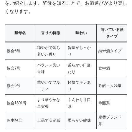
をご紹介します。酵母を知ることで、お酒選びがより楽し
くなります。
向いている酒
酵母名
香りの特徴
味わい
タイプ
穏やかで落ち
旨味がしっか
協会6号
純米酒タイプ
着いた香り
り
バランス良い
柔らかい口当
協会7号
食中酒
香味
たり
華やかでフル
軽快でキレあ
協会9号
吟醸・大吟醸
ーティ
り
より華やかな
ふんわり甘口
協会1801号
吟醸系
果実香
系
定番ブランド
熊本酵母
上品で安定感
柔らかい酸味
系