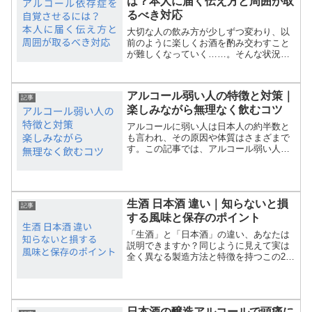
は？本人に届く伝え方と周囲が取
るべき対応
大切な人の飲み方が少しずつ変わり、以
前のように楽しくお酒を酌み交わすこと
が難しくなっていく……。そんな状況を
目の当たりにするのは、言葉にできない
ほど辛く、もどかしいことですよね。
「なんとかしてお酒を控えてほしい」
アルコール弱い人の特徴と対策｜
「自分の状況に気づいてほしい...
記事
楽しみながら無理なく飲むコツ
アルコールに弱い人は日本人の約半数と
も言われ、その原因や体質はさまざまで
す。この記事では、アルコール弱い人が
感じる悩みや注意点、上手にお酒を楽し
むためのポイントをわかりやすく解説し
ます。体質の違いを理解して、健康的に
お酒を楽しみましょう。ア...
生酒 日本酒 違い｜知らないと損
記事
する風味と保存のポイント
「生酒」と「日本酒」の違い、あなたは
説明できますか？同じように見えて実は
全く異なる製造方法と特徴を持つこの2
つ。生酒には“生ならでは”の鮮やかな香
りとフレッシュな味わいがあり、一度飲
むと忘れられない個性があります。この
記事では、生酒と火入れ...
日本酒の醸造アルコールで頭痛に