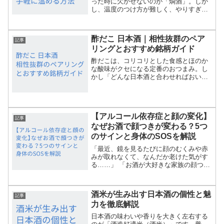
った時に欠かせないのが「燗酒」。しか
し、温度のつけ方が難しく、やりすぎる
と香りが飛んだり、ぬるいと物足りなか
ったりします。そんな悩みを解決してく
れるのが燗酒機械（燗付け器）です。ボ
酢だこ 日本酒｜相性抜群のペア
タンひとつで最適な温度に...
記事
リングとおすすめ銘柄ガイド
酢だこは、コリコリとした食感とほのか
な酸味がクセになる定番のおつまみ。し
かし「どんな日本酒と合わせればおいし
いの？」と迷う人も多いでしょう。本記
事では、酢だこと日本酒の相性を科学
的・味覚的に解説しながら、おすすめの
日本酒と楽しみ方を紹介しま...
【アルコール依存症と顔の変化】
記事
なぜお酒で顔つきが変わる？5つ
のサインと身体のSOSを解説
「最近、鏡を見るたびに顔のむくみや赤
みが取れなくて、なんだか老けた気がす
る……」 「お酒が大好きな家族の顔つき
が、昔に比べてどこか変わってしまった
ように見えて心配……」ふとした瞬間に
気づく「顔つきや肌の変化」。もしかし
酒米が生み出す日本酒の個性と魅
てこれって、単なる飲み...
記事
力を徹底解説
日本酒の味わいや香りを大きく左右する