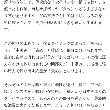
搾りの方法には、伝統的な「袋吊り」や「槽（ふね）」を
使った手作業、自動圧搾機（ヤブタ式）などさまざまなや
り方がありますが、どの方法でも目的は同じ。もろみを丁
寧に搾ることで、酒質や味わいに大きな違いが生まれま
す。
この搾りの工程では、搾るタイミングによって「あらばし
り」「中汲み」「責め」と呼ばれる部分に分けられます。
最初に自然に流れ出る部分が「あらばしり」、その後に圧
力をかけて搾り出される中間部分が「中汲み」、最後に強
い圧力で搾り出す終盤が「責め」となります。
それぞれの部分は味や香りに個性があり、特に「中汲み」
はバランスの良い味わいが特徴。上槽という日本酒造りの
クライマックスで、もろみのどの部分を選ぶかが、最終的
な酒質に大きく影響します。こうした搾り分けを知ること