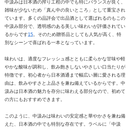
中汲みは日本酒の搾り工程の中でも特にバランスが良く、
雑味が少ないため「真ん中の良いところ」として重宝され
ています。多くの品評会で出品酒として選ばれるのもこの
中汲み部分で、透明感のある美しい味わいが評価されてい
るからです
1
5
。そのため贈答品としても人気が高く、特
別なシーンで喜ばれる一本となっています。
味わいは、適度なフレッシュ感とともに柔らかな甘味や軽
やかな酸味が調和し、飲み飽きしないやさしい口当たりが
特徴です。初心者から日本酒通まで幅広い層に愛される理
由は、飲みやすさと上品さを兼ね備えているからです。中
汲みは日本酒の魅力を存分に味わえる部分なので、初めて
の方にもおすすめできます。
このように、中汲みは味わいの安定感と華やかさを兼ね備
えた、日本酒の中でも特別な存在です。ラベルに「中汲