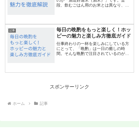
のが「酒造好適米（酒米）」です。普
段、飲むごはん用のお米とは異なり、酒
造りのために特別に育てられた酒米に
は、独自の特徴と役割があります。この
記事では、酒造好適米の基本から、品種
ごとに異なる味わい、そして日...
毎日の晩酌をもっと楽しく！ホッ
記事
ピーの魅力と楽しみ方徹底ガイド
仕事終わりの一杯を楽しみにしている方
にとって、「晩酌」は一日の癒しの時
間。そんな晩酌で注目されているのが
「ホッピー」です。ビールのような爽快
感を持ちながら、低アルコールでヘルシ
ーな飲み方ができる点が人気の理由。本
記事では、晩酌でホッピーを楽...
スポンサーリンク
ホーム
記事