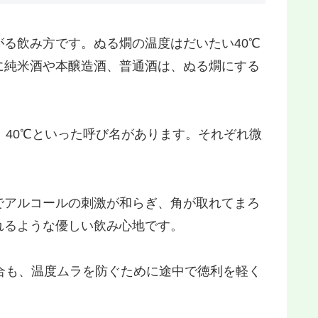
る飲み方です。ぬる燗の温度はだいたい40℃
に純米酒や本醸造酒、普通酒は、ぬる燗にする
」40℃といった呼び名があります。それぞれ微
でアルコールの刺激が和らぎ、角が取れてまろ
れるような優しい飲み心地です。
合も、温度ムラを防ぐために途中で徳利を軽く