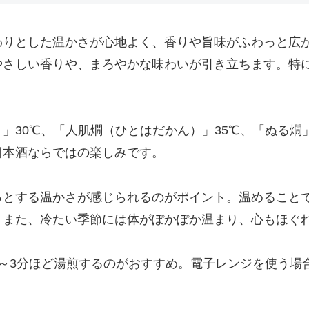
りとした温かさが心地よく、香りや旨味がふわっと広が
やさしい香りや、まろやかな味わいが引き立ちます。特
」30℃、「人肌燗（ひとはだかん）」35℃、「ぬる燗
日本酒ならではの楽しみです。
っとする温かさが感じられるのがポイント。温めること
。また、冷たい季節には体がぽかぽか温まり、心もほぐ
～3分ほど湯煎するのがおすすめ。電子レンジを使う場
。