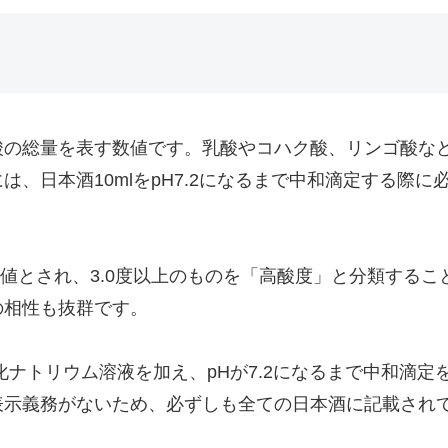
酸の総量を表す数値です。乳酸やコハク酸、リンゴ酸な
、日本酒10mlをpH7.2になるまで中和滴定する際
平均値とされ、3.0度以上のものを「高酸度」と分類する
の相性も抜群です。
水酸化ナトリウム溶液を加え、pHが7.2になるまで中和
表示義務がないため、必ずしも全ての日本酒に記載され