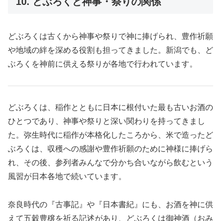
10. どぶろくと神事・祭りの関係
どぶろくは古くから神事や祭りで神に捧げられ、豊作祈願
や地域の絆を深める役割も担ってきました。新潟でも、ど
ぶろくを神前に供える祭りが各地で行われています。
どぶろくは、稲作とともに日本に根付いた最も古いお酒の
ひとつであり、神事や祭りと深い関わりを持ってきまし
た。弥生時代に稲作が本格化したころから、米で造ったど
ぶろくは、収穫への感謝や豊作祈願のために神様に捧げら
れ、その後、参列者みんなで分かち合いながら飲むという
風習が日本各地で続いています。
奈良時代の『古事記』や『日本書紀』にも、お酒を神に供
えて五穀豊穣を祈る記述があり、どぶろくは御神酒（おみ