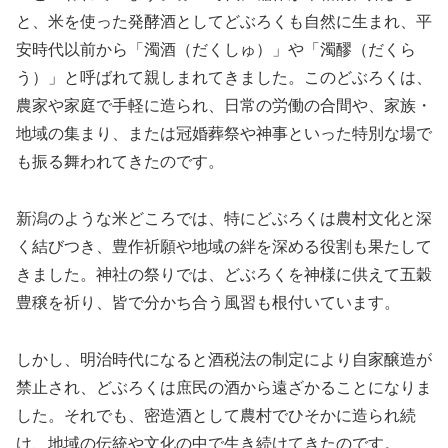
と、米を使った発酵酒としてどぶろくも自然に生まれ、平
安時代以前から「濁酒（だくしゅ）」や「濁醪（だくら
う）」と呼ばれて親しまれてきました。このどぶろくは、
農家や家庭で手軽に造られ、日常の労働の合間や、家族・
地域の集まり、または冠婚葬祭や神事といった特別な場で
も振る舞われてきたのです。
新潟のような米どころでは、特にどぶろくは農村文化と深
く結びつき、豊作祈願や地域の絆を深める役割も果たして
きました。神社の祭りでは、どぶろくを神様に供えて五穀
豊穣を祈り、皆で分かち合う風習も根付いています。
しかし、明治時代になると酒税法の制定により自家醸造が
禁止され、どぶろくは庶民の酒から遠ざかることになりま
した。それでも、密造酒として農村でひそかに造られ続
け、地域の伝統や文化の中で生き続けてきたのです。