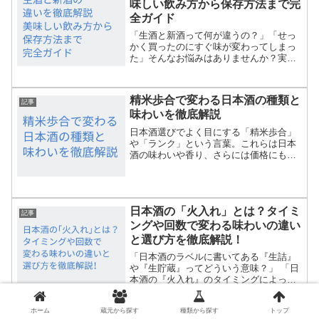
味しい飲み方から保存方法まで完
全ガイド
「生酒と新酒って何が違うの？」「せっ
かく買ったのにすぐ味が変わってしまっ
た」そんなお悩みはありませんか？実は
生酒と新酒は、一般的な日本酒とは違っ
た楽しみ方があります。この記事では、
生酒と新酒の特徴から選び方、保存のコ
精米歩合で変わる日本酒の種類と
ツまで、プロが教える美味...
記事
味わいを徹底解説
日本酒選びでよく目にする「精米歩合」
や「ランク」という言葉。これらは日本
酒の味わいや香り、さらには価格にも大
きく関わる重要なポイントです。しか
し、「精米歩合が低い・高いってどう違
うの？」「ランクによって何が変わる
の？」と疑問に思う方も多いの...
日本酒の「火入れ」とは？タイミ
記事
ングや回数で変わる味わいの違い
と選び方を徹底解説！
「日本酒のラベルに書いてある『生詰』
や『生貯蔵』ってどういう意味？」 「日
本酒の『火入れ』のタイミングによっ
て、味にどんな違いが出るの？」日本酒
を選んでいるとき、お店のポップやラベ
ホーム
蔵元から探す
種類から探す
トップ
ルに書かれた「火入れ」という言葉を見