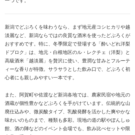
一つです。
新潟でどぶろくを味わうなら、まず地元産コシヒカリや越
淡麗など、新潟ならではの良質な酒米を使ったどぶろくが
おすすめです。特に、冬季限定で登場する「酔いどれ洋梨
ドブロク」は、地元・白根地区のル・レクチェ（洋梨）と
高級酒米「越淡麗」を贅沢に使い、豊潤な甘みとフルーテ
ィーな香りが特徴。サラサラとした飲み口で、どぶろく初
心者にも親しみやすい一本です。
また、阿賀町や佐渡など新潟各地では、農家民宿や地元の
酒蔵が個性豊かなどぶろくを手がけています。伝統的な山
廃仕込みや、微炭酸タイプ、乳酸発酵を活かした爽やかな
味わいのものまで、種類も多彩。現地の道の駅やぽんしゅ
館、酒の陣などのイベント会場でも、飲み比べセットや限