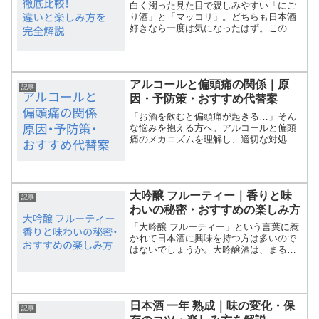
白く濁った見た目で親しみやすい「にご
り酒」と「マッコリ」。どちらも日本酒
好きなら一度は気になったはず。この二
つは似ていますが、実は原料や製法、味
わいがしっかり違います。本記事では基
本の違いから、ユーザーが気になる「ど
っちを選べばいいの？」と...
アルコールと偏頭痛の関係｜原
記事
因・予防策・おすすめ代替案
「お酒を飲むと偏頭痛が起きる…」そん
な悩みを抱える方へ。アルコールと偏頭
痛のメカニズムを理解し、適切な対処法
を学ぶことで、お酒を楽しみながら頭痛
と向き合う方法がわかります。本記事で
は、最新の医学的知見に基づいた予防策
と、ストレスを溜めない代...
大吟醸 フルーティー｜香りと味
記事
わいの秘密・おすすめの楽しみ方
「大吟醸 フルーティー」という言葉に惹
かれて日本酒に興味を持つ方は多いので
はないでしょうか。大吟醸酒は、まるで
果物のような華やかな香りとすっきりと
した味わいが特徴で、日本酒初心者から
愛好家まで幅広く人気があります。この
記事では、大吟醸がなぜ...
日本酒 一年 熟成｜味の変化・保
記事