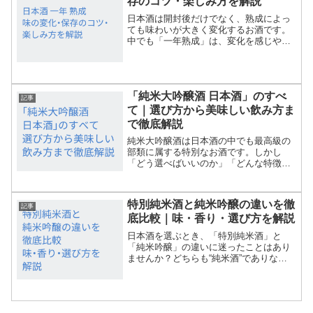
存のコツ・楽しみ方を解説
日本酒は開封後だけでなく、熟成によっ
ても味わいが大きく変化するお酒です。
中でも「一年熟成」は、変化を感じやす
く初心者にもおすすめの期間です。この
記事では、日本酒を一年熟成させるとど
う変わるのか、家庭で保存できるのか、
そして楽しみ方まで詳しく...
「純米大吟醸酒 日本酒」のすべ
記事
て｜選び方から美味しい飲み方ま
で徹底解説
純米大吟醸酒は日本酒の中でも最高級の
部類に属する特別なお酒です。しかし
「どう選べばいいのか」「どんな特徴が
あるのか」と悩む方も多いのではないで
しょうか？この記事では、純米大吟醸酒
の基本知識からプロが教える選び方、季
特別純米酒と純米吟醸の違いを徹
節ごとの楽しみ方まで、知り...
記事
底比較｜味・香り・選び方を解説
日本酒を選ぶとき、「特別純米酒」と
「純米吟醸」の違いに迷ったことはあり
ませんか？どちらも“純米酒”でありなが
ら、香りや味わい、製造工程に大きな違
いがあります。この記事では、日本酒の
基本を押さえつつ、２つのタイプの違い
や選び方をやさしく解説し...