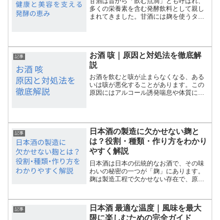
甘酒は昔から「飲む点滴」とも呼ばれ、
多くの栄養素を含む発酵飲料として親し
まれてきました。甘酒には麹を使うタイ
プと酒粕を使うタイプがありますが、ど
ちらも健康や美容に役立つ成分が豊富に
含まれています。忙しい毎日の中、無理
なく続けられる美容と健康...
お酒 咳｜原因と対処法を徹底解
記事
説
お酒を飲むと咳が止まらなくなる、ある
いは咳が悪化することがあります。この
原因にはアルコール誘発喘息や体質によ
る反応、アレルギーなどさまざまなもの
があり、適切な対処が必要です。本記事
では、お酒と咳の関係や症状の悪化を防
ぐ方法、医師の診察が必要...
日本酒の製造に欠かせない麹と
記事
は？役割・種類・作り方をわかり
やすく解説
日本酒は日本の伝統的なお酒で、その味
わいの秘密の一つが「麹」にあります。
麹は製造工程で欠かせない存在で、原料
のお米のデンプンを糖に変える重要な役
割を持っています。この記事では、麹の
基礎知識から種類、製造方法まで、わか
日本酒 最適な温度｜風味を最大
りやすく解説し、日本酒づ...
記事
限に楽しむための完全ガイド