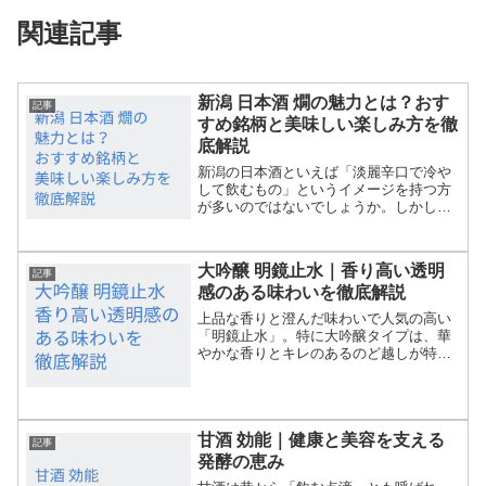
関連記事
新潟 日本酒 燗の魅力とは？おす
記事
すめ銘柄と美味しい楽しみ方を徹
底解説
新潟の日本酒といえば「淡麗辛口で冷や
して飲むもの」というイメージを持つ方
が多いのではないでしょうか。しかし実
は、新潟の日本酒は燗にしても魅力的な
味わいを楽しめます。この記事では、
「新潟 日本酒 燗」というキーワードで
大吟醸 明鏡止水｜香り高い透明
検索する方に向けて、燗酒...
記事
感のある味わいを徹底解説
上品な香りと澄んだ味わいで人気の高い
「明鏡止水」。特に大吟醸タイプは、華
やかな香りとキレのあるのど越しが特徴
で、多くの日本酒ファンを魅了していま
す。本記事では、「大吟醸 明鏡止水」の
味わいの特徴から、美味しく飲むための
温度、料理との相性、購...
甘酒 効能｜健康と美容を支える
記事
発酵の恵み