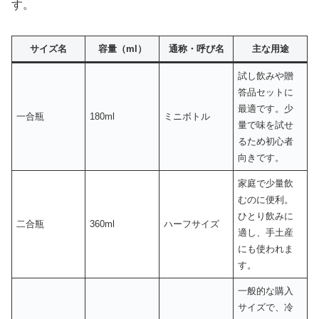
す。
サイズ名
容量（ml）
通称・呼び名
主な用途
試し飲みや贈
答品セットに
最適です。少
一合瓶
180ml
ミニボトル
量で味を試せ
るため初心者
向きです。
家庭で少量飲
むのに便利。
ひとり飲みに
二合瓶
360ml
ハーフサイズ
適し、手土産
にも使われま
す。
一般的な購入
サイズで、冷