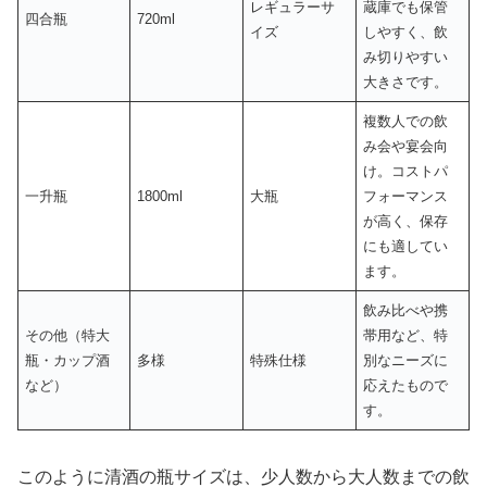
レギュラーサ
蔵庫でも保管
四合瓶
720ml
イズ
しやすく、飲
み切りやすい
大きさです。
複数人での飲
み会や宴会向
け。コストパ
一升瓶
1800ml
大瓶
フォーマンス
が高く、保存
にも適してい
ます。
飲み比べや携
その他（特大
帯用など、特
瓶・カップ酒
多様
特殊仕様
別なニーズに
など）
応えたもので
す。
このように清酒の瓶サイズは、少人数から大人数までの飲