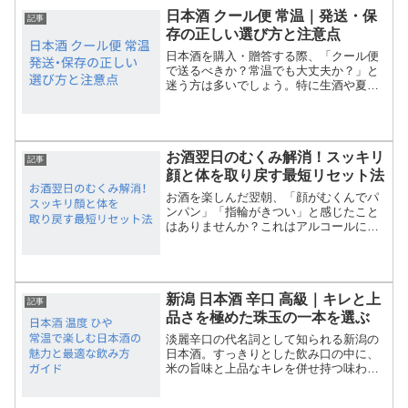
贈り物としても「上質で特別感がある」
日本酒 クール便 常温｜発送・保
と人気が高まっています。こ...
記事
存の正しい選び方と注意点
日本酒を購入・贈答する際、「クール便
で送るべきか？常温でも大丈夫か？」と
迷う方は多いでしょう。特に生酒や夏場
の発送、ギフト配送では品質や味わいの
変化が気になるところです。本記事で
は、日本酒のクール便・常温発送の違い
と選び方、保存時の注意点、...
お酒翌日のむくみ解消！スッキリ
記事
顔と体を取り戻す最短リセット法
お酒を楽しんだ翌朝、「顔がむくんでパ
ンパン」「指輪がきつい」と感じたこと
はありませんか？これはアルコールによ
る体内の水分バランスの乱れが原因。と
はいえ、正しいケアをすれば翌日のむく
みは驚くほど早く引かせることができま
す。この記事では、「お酒...
新潟 日本酒 辛口 高級｜キレと上
記事
品さを極めた珠玉の一本を選ぶ
淡麗辛口の代名詞として知られる新潟の
日本酒。すっきりとした飲み口の中に、
米の旨味と上品なキレを併せ持つ味わい
は、多くの日本酒ファンを魅了していま
す。特に高級酒の分野では、繊細な造り