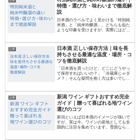
記事
特徴・選び方・味わいまで徹底解
説
日本酒のラベルでよく見かける「特別純
米酒」と「純米吟醸酒」。どちらも似た
ような印象を受けますが、実際にはどん
な違いがあるのでしょうか？この記事で
は、特別純米酒と純米吟醸酒の基本的な
違いから、味わいや香り、選び方のポイ
日本酒 正しい保存方法｜味を長
ントまで、初心者にも分か...
記事
持ちさせる最適な温度・場所・コ
ツを徹底解説
「日本酒を買ったけど、どこにどうやっ
て保存すればいいの？」「冷蔵庫じゃダ
メ？」そんな疑問を抱く方は多いでしょ
う。日本酒は繊細な飲み物で、保存環境
によって風味が大きく変わります。この
記事では、専門家の知見と実践的なポイ
新潟 ワイン ギフトおすすめ完全
ントを踏まえて、日本酒の...
記事
ガイド｜贈って喜ばれる地ワイン
選びのコツ
新潟といえば日本酒のイメージが強いで
すが、実は今、ワインの産地としても全
国的に注目を集めています。雪国ならで
はの気候や土壌に育まれた新潟ワイン
は、繊細で透明感のある味わいが魅力。