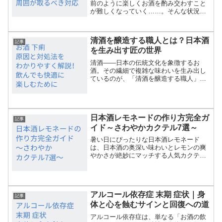
前のように楽しくお酒を酌み交わすこと
が難しくなっていく……。そんな状況を
目の当たりにするのは、言葉にできない
ほど辛く、もどかしいことですよね。
「なんとかしてお酒を控えてほしい」
清酒を醸造する職人とは？日本酒
「自分の状況に気づいてほしい...
記事
を生み出す匠の世界
清酒――日本の伝統文化を象徴するお
酒。その繊細で複雑な味わいを生み出し
ているのが、「清酒を醸造する職人」で
す。彼らの手によって、米・水・酵母の
命がひとつに融合し、香り高い日本酒が
生まれます。この記事では、清酒職人の
仕事の実態、必要な技術、近...
日本酒レモネードの作り方完全ガ
記事
イド～さわやかカクテル7選～
暑い日にぴったりな日本酒レモネード
は、日本酒の奥深い味わいとレモンの爽
やかさが絶妙にマッチする人気カクテル
です。この記事では、自宅で簡単に作れ
る基本レシピからプロならではのアレン
ジ術まで、7つの美味しい作り方をご紹介
します。1. 基本の日本...
アルコール依存症 末期 症状｜身
記事
体と心を蝕むサインと回復への道
アルコール依存症は、単なる「お酒の飲