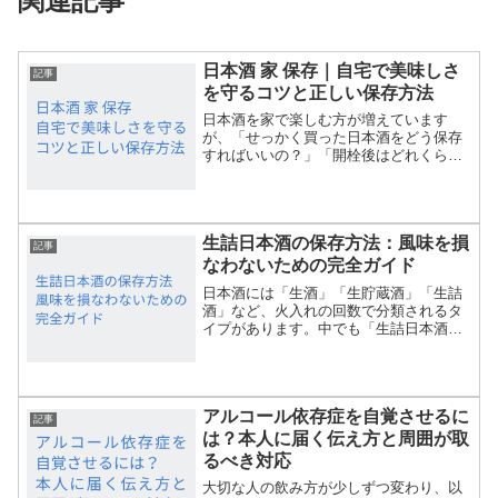
関連記事
日本酒 家 保存｜自宅で美味しさ
記事
を守るコツと正しい保存方法
日本酒を家で楽しむ方が増えています
が、「せっかく買った日本酒をどう保存
すればいいの？」「開栓後はどれくらい
もつの？」といった疑問や悩みを持つ方
も多いのではないでしょうか。日本酒は
デリケートなお酒なので、保存方法によ
って味や香りが大きく変わっ...
生詰日本酒の保存方法：風味を損
記事
なわないための完全ガイド
日本酒には「生酒」「生貯蔵酒」「生詰
酒」など、火入れの回数で分類されるタ
イプがあります。中でも「生詰日本酒」
は、火入れを一度しか行わないため、フ
レッシュさとまろやかさを兼ね備えた人
気のスタイルです。ただし保管方法を誤
ると、香りや味わいが短期...
アルコール依存症を自覚させるに
記事
は？本人に届く伝え方と周囲が取
るべき対応
大切な人の飲み方が少しずつ変わり、以