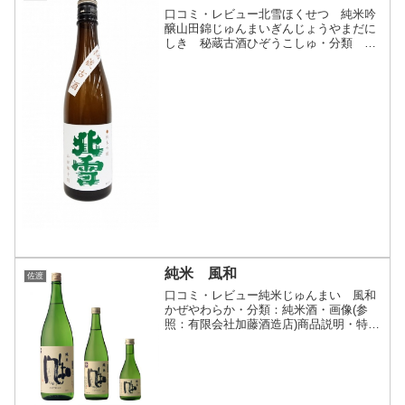
口コミ・レビュー北雪ほくせつ 純米吟
醸山田錦じゅんまいぎんじょうやまだに
しき 秘蔵古酒ひぞうこしゅ・分類 純
米吟醸酒 古酒・画像(参照：株式会社北
雪酒造)商品説明・特徴など(参照：株式
会社北雪酒造)クリックで開閉５年熟成の
秘蔵古酒酒造好適米...
純米 風和
佐渡
口コミ・レビュー純米じゅんまい 風和
かぜやわらか・分類：純米酒・画像(参
照：有限会社加藤酒造店)商品説明・特徴
など(参照：酒のかどや)クリックで開閉
原料米は契約農家の減肥栽培の五百万石
を使用しています。米の風味がほのかに
ただようソフトな飲み...