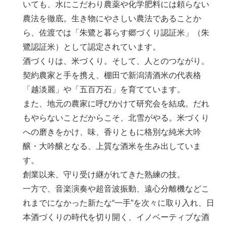
いても、水にこだわり農薬や化学肥料には頼らない
農法を徹底。生き物にやさしい農法であることか
ら、佐渡では「朱鷺と暮らす郷づくり認証米」（朱
鷺認証米）として認定されています。
酒づくりは、米づくり。そして、人とのつながり。
契約農家と手を携え、棚田で新潟清酒米の代表格
「越淡麗」や「五百万石」を育てています。
また、地元の農家に呼びかけて研究会を結成。だれ
もやらないことだからこそ、北雪がやる。米づくり
への磨きをかけ、味、香りともに格別な純米大吟
醸・大吟醸となる、上質な酒米を生み出していま
す。
創業以来、守り受け継がれてきた熟練の技。
一方で、音楽演奏や超音波振動、遠心分離機などこ
れまでになかった新たな“一手”を次々に取り入れ、日
本酒づくりの時代を切り開く、イノベーティブな酒