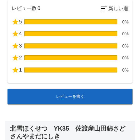
レビュー数
0
5
0%
4
0%
3
0%
2
0%
1
0%
レビューを書く
北雪ほくせつ YK35 佐渡産山田錦さど
さんやまだにしき