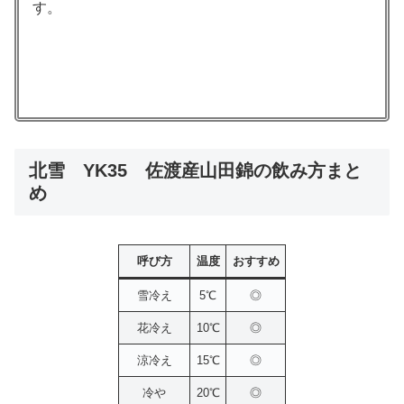
す。
北雪 YK35 佐渡産山田錦の飲み方まと
め
呼び方
温度
おすすめ
雪冷え
5℃
◎
花冷え
10℃
◎
涼冷え
15℃
◎
冷や
20℃
◎