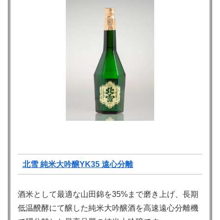
北雪 純米大吟醸YK35 遠心分離
酒米として最適な山田錦を35%まで磨き上げ、長期
低温醗酵にて醸した純米大吟醸酒を高速遠心分離機