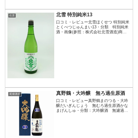
北雪 特別純米13
佐渡
口コミ・レビュー北雪ほくせつ 特別純米
とくべつじゅんまい13・分類 特別純米
酒・画像(参照：株式会社北雪酒造)商品
説明・特徴など(参照：株式会社北雪酒
造)クリックで開閉2022年末の大停電。停
電は4日間続きました。電気が使えない
中、何とか出...
真野鶴・大吟醸 無ろ過生原酒
尾畑酒造
口コミ・レビュー真野鶴まのつる・大吟
醸だいぎんじょう 無むろ過生原酒かな
まげんしゅ・分類：大吟醸酒 無濾過
生酒 原酒・画像(参照：尾畑酒造株式会
社)商品説明・特徴など(参照：尾畑酒造
株式会社)クリックで開閉佐渡産の五百万
石を50％精米した...