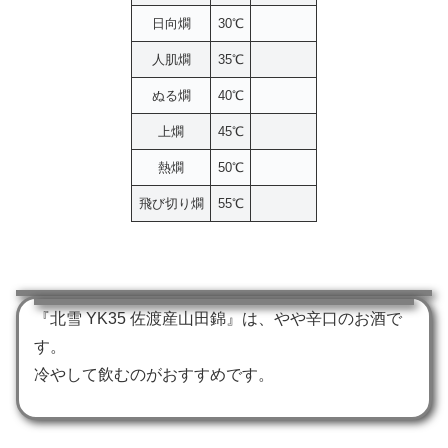
日向燗
30℃
人肌燗
35℃
ぬる燗
40℃
上燗
45℃
熱燗
50℃
飛び切り燗
55℃
『北雪 YK35 佐渡産山田錦』は、やや辛口のお酒で
す。
冷やして飲むのがおすすめです。