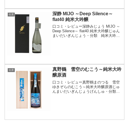
深静 MIJO ～Deep Silence～
佐渡
flat40 純米大吟醸
口コミ・レビュー深静みじょう MIJO ～
Deep Silence～ flat40 純米大吟醸じゅん
まいだいぎんじょう・分類 純米大吟醸
酒・画像(参照：尾畑酒造株式会社)商品
説明・特徴など(参照：尾畑酒造株式会
社)クリックで開閉扁平精米とい...
真野鶴 雪空のむこう～純米大吟
佐渡
醸原酒
口コミ・レビュー真野鶴まのつる 雪空
ゆきぞらのむこう～純米大吟醸原酒じゅ
んまいだいぎんじょうげんしゅ・分類
純米大吟醸酒 原酒・画像(参照：尾畑酒
造株式会社)商品説明・特徴など(参照：
尾畑酒造株式会社)クリックで開閉【冬の
限定酒～雪空のむこ...