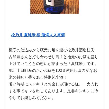
松乃井 夏純米 松 瓶燗火入原酒
極寒の仕込みから蔵元に足を運び松乃井酒造杜氏・
古澤豊さんと打ち合わせし店主と地元のお酒を盛り
上げていこうとの想いが詰まった「夏純米」です。
地元十日町産のたかね錦を100％使用しほのかなお
米の旨味と香りある特別純米酒！
暑い時期にスッキリとお楽しみ頂ける様、一火入れ
する事でキレを出してあります。是非キンキンに冷
やしてお楽しみください。