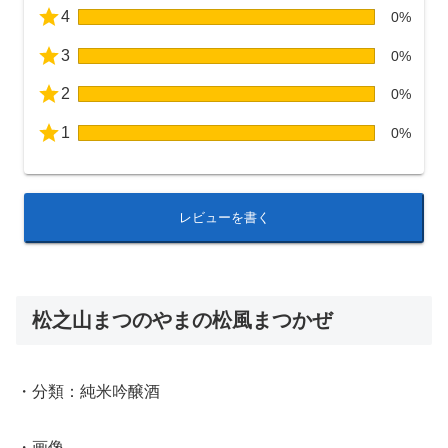
4
0%
3
0%
2
0%
1
0%
レビューを書く
松之山まつのやまの松風まつかぜ
・分類：純米吟醸酒
・画像