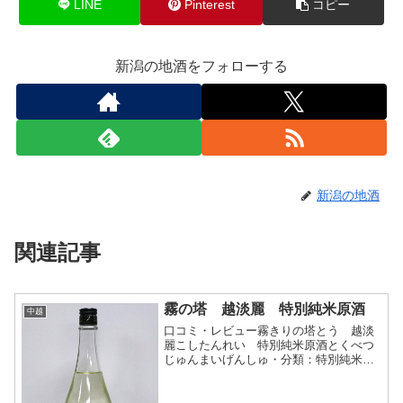
LINE
Pinterest
コピー
新潟の地酒をフォローする
新潟の地酒
関連記事
霧の塔 越淡麗 特別純米原酒
中越
口コミ・レビュー霧きりの塔とう 越淡
麗こしたんれい 特別純米原酒とくべつ
じゅんまいげんしゅ・分類：特別純米
酒 原酒・画像(参照：津南醸造株式会
社)商品説明・特徴など(参照：津南醸造
株式会社)クリックで開閉標高二千メート