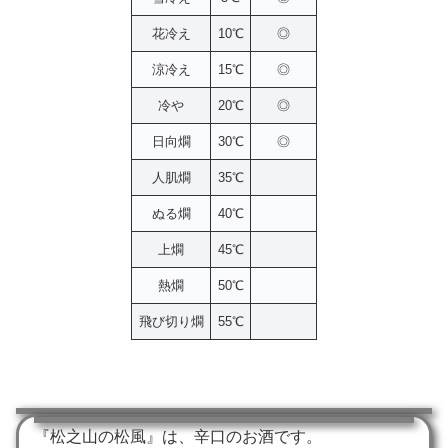
花冷え
10℃
◎
涼冷え
15℃
◎
冷や
20℃
◎
日向燗
30℃
◎
人肌燗
35℃
ぬる燗
40℃
上燗
45℃
熱燗
50℃
飛び切り燗
55℃
『松之山の松風』は、辛口のお酒です。