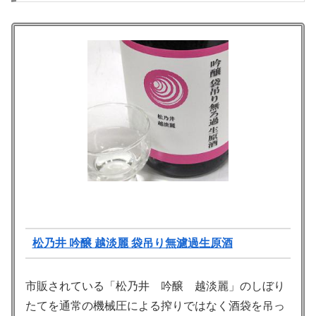
松乃井 吟醸 越淡麗 袋吊り無濾過生原酒
市販されている「松乃井 吟醸 越淡麗」のしぼり
たてを通常の機械圧による搾りではなく酒袋を吊っ