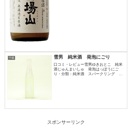
雪男 純米酒 発泡にごり
中越
口コミ・レビュー雪男ゆきおとこ 純米
酒じゅんまいしゅ 発泡はっぽうにご
り・分類：純米酒 スパークリング に
ごり酒・画像(参照：お酒の通販 いまで
や)商品説明・特徴など(参照：日本酒・
地酒の専門通販 佐野屋)クリックで開閉
雪男のロゴがとても可...
スポンサーリンク