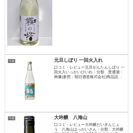
ル級の山々に囲まれた津...
元旦しぼり 一回火入れ
中越
口コミ・レビュー元旦がんたんしぼり 一
回火入いっかいひいれ・分類 普通酒・
画像(参照：朝日酒造株式会社)商品説
明・特徴など(参照：朝日酒造株式会社)
クリックで開閉元旦のしぼりたてを一回
火入れしたおめでたいお酒です。しぼり
たてならではの若々し...
大吟醸 八海山
中越
口コミ・レビュー大吟醸だいぎんじょ
う 八海山はっかいさん・分類：大吟醸