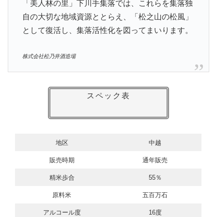
「美人林の里」下川手集落では、これらを集落独
自の大切な地域資源ととらえ、「松之山の松風」
として復活し、集落活性化を図ってまいります。
株式会社松乃井酒造場
スペック表
地区
中越
販売時期
通年販売
精米歩合
55％
原料米
五百万石
アルコール度
16度