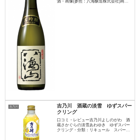
酒・画像(参照：八海醸造株式会社)商品
説明・特徴など(参照：八海醸造株式会
社)クリックで開閉雪を湛えた八海山のよ
うな、雑味のないきれいなお酒です。選
び抜かれた酒米を40%...
吉乃川 酒蔵の淡雪 ゆずスパー
吉乃川
クリング
口コミ・レビュー吉乃川よしのがわ 酒
蔵さかぐらの淡雪あわゆき ゆずスパー
クリング・分類：リキュール スパーク
リング・画像(参照：吉乃川株式会社)商
品説明・特徴など(参照：吉乃川株式会