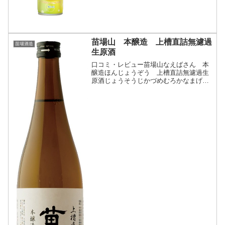
社)クリックで開閉ゆず香るスパークリン
グ既存製品である「酒...
苗場山 本醸造 上槽直詰無濾過
苗場酒造
生原酒
口コミ・レビュー苗場山なえばさん 本
醸造ほんじょうぞう 上槽直詰無濾過生
原酒じょうそうじかづめむろかなまげん
しゅ・分類：本醸造 無濾過 生酒 原
酒・画像(参照：苗場酒造株式会社）商品
説明・特徴など(参照：苗場酒造株式会
社)クリックで開閉しっ...