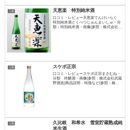
天恵楽 特別純米酒
上越
口コミ・レビュー天恵楽てんけいらく
特別純米酒とくべつじゅんまいしゅ・分
類：特別純米酒・画像(参照：株式会社よ
しかわ杜氏の郷)商品説明・特徴など(参
照：株式会社よしかわ杜氏の郷)クリック
で開閉【五百万石の真髄】よしかわ産の
五百万石を、吟醸酒...
スケボ正宗
上越
口コミ・レビュースケボ正宗まさむね・
分類 吟醸酒・画像(参照：株式会社武蔵
野酒造)商品説明・特徴など(参照：株式
会社武蔵野酒造)クリックで開閉●お酒の
説明スキー正宗の発売から約１００
年。 昨年１０月に１００年ぶりの衝撃
の新シリーズとなる『ス...
久比岐 和希水 雪室貯蔵熟成純
上越
米生酒