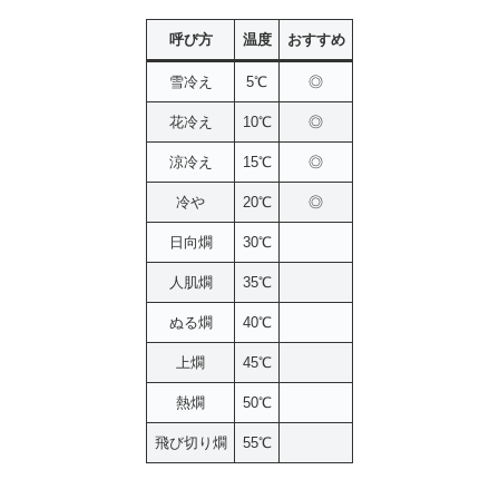
呼び方
温度
おすすめ
雪冷え
5℃
◎
花冷え
10℃
◎
涼冷え
15℃
◎
冷や
20℃
◎
日向燗
30℃
人肌燗
35℃
ぬる燗
40℃
上燗
45℃
熱燗
50℃
飛び切り燗
55℃