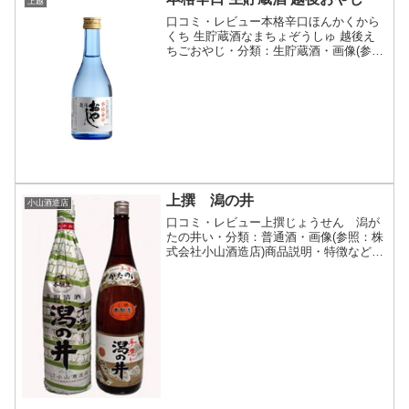
上越
口コミ・レビュー本格辛口ほんかくから
くち 生貯蔵酒なまちょぞうしゅ 越後え
ちごおやじ・分類：生貯蔵酒・画像(参
照：妙高酒造株式会社)商品説明・特徴な
ど(参照：妙高酒造株式会社)クリックで
開閉清冽な妙高山の雪解け水を思わせ
る、これぞ『新潟淡麗...
上撰 潟の井
小山酒造店
口コミ・レビュー上撰じょうせん 潟が
たの井い・分類：普通酒・画像(参照：株
式会社小山酒造店)商品説明・特徴など
(参照：株式会社小山酒造店)クリックで
開閉淡麗・うま口のすっきりとした酒株
式会社小山酒造店スペック表地区上越販
売時期通年販売精米歩...