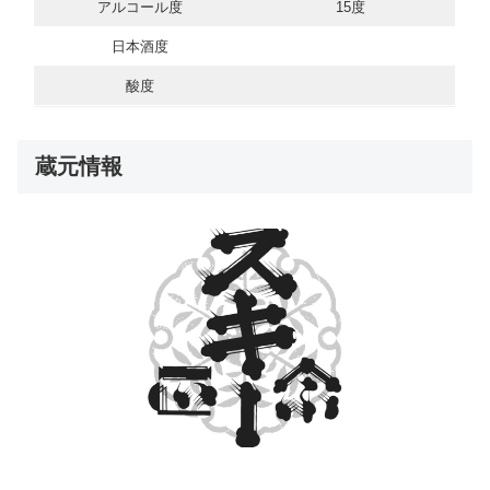
アルコール度
15度
日本酒度
酸度
蔵元情報