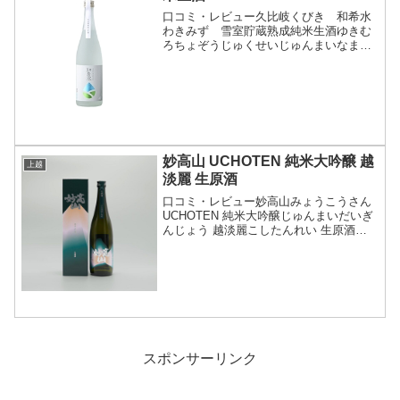
口コミ・レビュー久比岐くびき 和希水
わきみず 雪室貯蔵熟成純米生酒ゆきむ
ろちょぞうじゅくせいじゅんまいなまし
ゅ・分類：純米酒 生酒・画像(参照：頚
城酒造株式会社)商品説明・特徴など(参
照：頚城酒造株式会社)クリックで開閉
「柿崎を食べる会」に...
妙高山 UCHOTEN 純米大吟醸 越
上越
淡麗 生原酒
口コミ・レビュー妙高山みょうこうさん
UCHOTEN 純米大吟醸じゅんまいだいぎ
んじょう 越淡麗こしたんれい 生原酒な
まげんしゅ・分類：純米大吟醸酒 生酒
原酒・画像(参照：妙高酒造株式会社)商
品説明・特徴など(参照：妙高酒造株式会
社)クリ...
スポンサーリンク