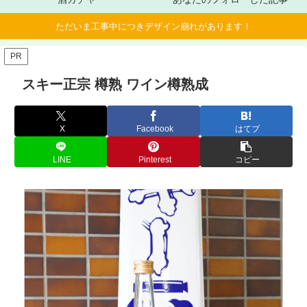
ただいま工事中につきデザイン崩れがあります！
PR
スキー正宗 樽熟 ワイン樽熟成
X
Facebook
はてブ
LINE
Pinterest
コピー