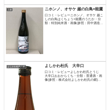
ニホンノ、オサケ 越の白鳥×能鷹
上越
口コミ・レビューニホンノ、オサケ 越こ
しの白鳥はくちょう×能鷹のうたか・分
類：特別純米酒・画像(参照：田中酒造株
式会社)商品説明・特徴など(参照：田中
酒造株式会社)クリックで開閉新潟の銘酒
をコラボレーションする企画「ニホン
ノ、オサケ」。第二...
よしかわ杜氏 大辛口
よしかわ杜氏の郷
口コミ・レビューよしかわ杜氏とうじ
大辛口おおからくち・分類：普通酒・画
像(参照：株式会社よしかわ杜氏の郷)商
品説明・特徴など(参照：株式会社よしか
わ杜氏の郷)クリックで開閉【抜群のキレ
と辛口感の中に光る、充実した米の旨
み】よしかわ杜氏の郷...