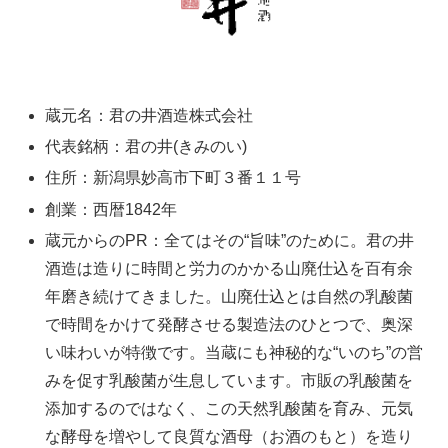
蔵元名：君の井酒造株式会社
代表銘柄：君の井(きみのい)
住所：新潟県妙高市下町３番１１号
創業：西暦1842年
蔵元からのPR：全てはその“旨味”のために。君の井
酒造は造りに時間と労力のかかる山廃仕込を百有余
年磨き続けてきました。山廃仕込とは自然の乳酸菌
で時間をかけて発酵させる製造法のひとつで、奥深
い味わいが特徴です。当蔵にも神秘的な“いのち”の営
みを促す乳酸菌が生息しています。市販の乳酸菌を
添加するのではなく、この天然乳酸菌を育み、元気
な酵母を増やして良質な酒母（お酒のもと）を造り