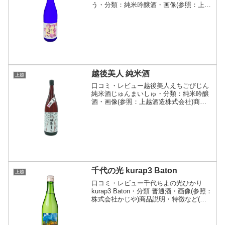
う・分類：純米吟醸酒・画像(参照：上越
酒造株式会社)商品説明・特徴など(参
照：上越酒造株式会社)クリックで開閉
「山田錦」を100％使用、精米歩合は
40％で造りました。果...
越後美人 純米酒
上越
口コミ・レビュー越後美人えちごびじん
純米酒じゅんまいしゅ・分類：純米吟醸
酒・画像(参照：上越酒造株式会社)商品
説明・特徴など(参照：上越酒造株式会
社)クリックで開閉新潟県産の「越淡麗」
と「越いぶき」を使って造りました。さ
わやかな口当りでふ...
千代の光 kurap3 Baton
上越
口コミ・レビュー千代ちよの光ひかり
kurap3 Baton・分類 普通酒・画像(参照：
株式会社かじや)商品説明・特徴など(参
照：千代の光酒造株式会社)クリックで開
閉kurap3（クラップスリー）とは、竹田
酒造店、頚城酒造、千代の光酒造の三...