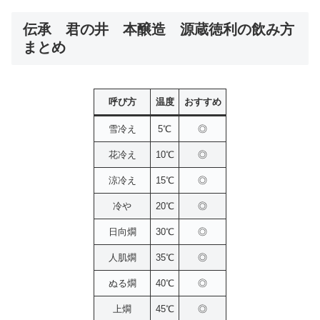
伝承 君の井 本醸造 源蔵徳利の飲み方
まとめ
呼び方
温度
おすすめ
雪冷え
5℃
◎
花冷え
10℃
◎
涼冷え
15℃
◎
冷や
20℃
◎
日向燗
30℃
◎
人肌燗
35℃
◎
ぬる燗
40℃
◎
上燗
45℃
◎