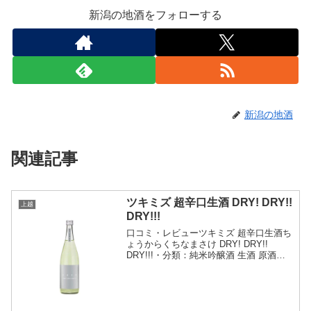
新潟の地酒をフォローする
新潟の地酒
関連記事
ツキミズ 超辛口生酒 DRY! DRY!!
上越
DRY!!!
口コミ・レビューツキミズ 超辛口生酒ち
ょうからくちなまさけ DRY! DRY!!
DRY!!!・分類：純米吟醸酒 生酒 原酒・
画像(参照：株式会社栗原)商品説明・特
徴など(参照：猪又酒造株式会社)クリッ
クで開閉限定醸造シリーズ「ツキミズ」
で...