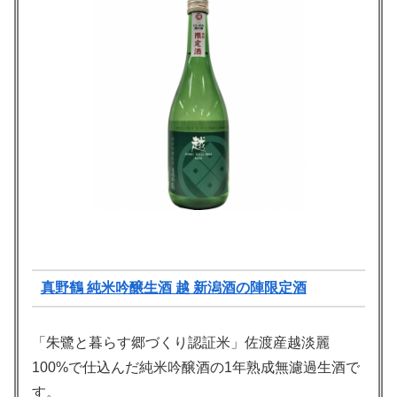
真野鶴 純米吟醸生酒 越 新潟酒の陣限定酒
「朱鷺と暮らす郷づくり認証米」佐渡産越淡麗
100%で仕込んだ純米吟醸酒の1年熟成無濾過生酒で
す。