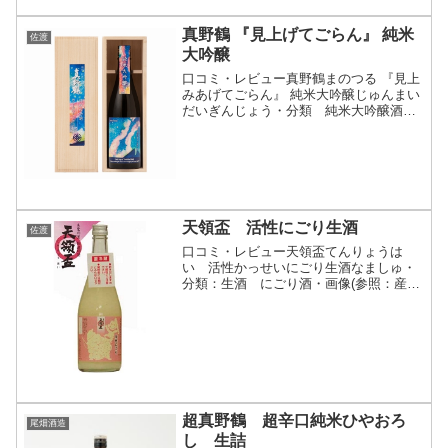
真野鶴 『見上げてごらん』 純米
佐渡
大吟醸
口コミ・レビュー真野鶴まのつる 『見上
みあげてごらん』 純米大吟醸じゅんまい
だいぎんじょう・分類 純米大吟醸酒・
画像(参照：尾畑酒造株式会社)商品説
明・特徴など(参照：尾畑酒造株式会社)
クリックで開閉【夏の限定酒～見上げて
ごらん】コロナ以降...
天領盃 活性にごり生酒
佐渡
口コミ・レビュー天領盃てんりょうは
い 活性かっせいにごり生酒なましゅ・
分類：生酒 にごり酒・画像(参照：産直
48倶楽部)商品説明・特徴など(参照：産
直48倶楽部)クリックで開閉シャンパン感
覚で楽しめる活性にごり生酒さわやかな
酸味と甘みのバラ...
超真野鶴 超辛口純米ひやおろ
尾畑酒造
し 生詰