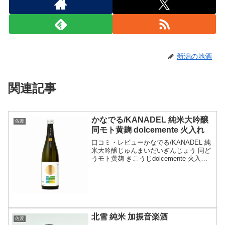
新潟の地酒
関連記事
かなでる/KANADEL 純米大吟醸
佐渡
同モト黄麹 dolcemente 火入れ
口コミ・レビューかなでる/KANADEL 純
米大吟醸じゅんまいだいぎんじょう 同ど
うモト黄麹 きこうじdolcemente 火入ひ
いれ・分類：純米大吟醸酒・画像(参照：
尾畑酒造株式会社)商品説明・特徴など
(参照：尾畑酒造株式会社)クリックで...
北雪 純米 加振音楽酒
佐渡