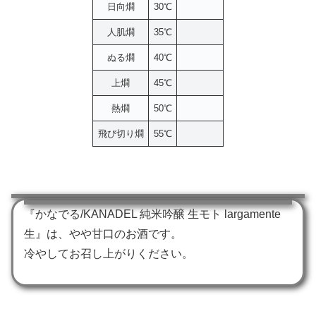
日向燗
30℃
人肌燗
35℃
ぬる燗
40℃
上燗
45℃
熱燗
50℃
飛び切り燗
55℃
『かなでる/KANADEL 純米吟醸 生モト largamente
生』は、やや甘口のお酒です。
冷やしてお召し上がりください。