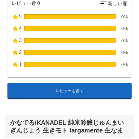
レビュー数
0
5
0%
4
0%
3
0%
2
0%
1
0%
レビューを書く
かなでる/KANADEL 純米吟醸じゅんまい
ぎんじょう 生きモト largamente 生なま