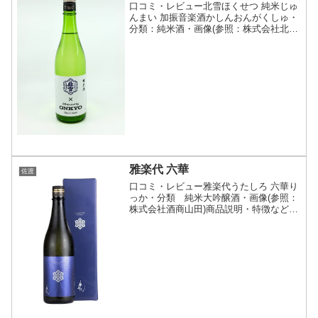
口コミ・レビュー北雪ほくせつ 純米じゅ
んまい 加振音楽酒かしんおんがくしゅ・
分類：純米酒・画像(参照：株式会社北雪
酒造)商品説明・特徴など(参照：株式会
社北雪酒造)クリックで開閉オンキヨー株
式会社の音響振動技術を活用して醸した
純米酒。蔵の中...
雅楽代 六華
佐渡
口コミ・レビュー雅楽代うたしろ 六華り
っか・分類 純米大吟醸酒・画像(参照：
株式会社酒商山田)商品説明・特徴など
(参照：天領盃酒造株式会社)クリックで
開閉雅楽代シリーズの最高峰、六華。ロ
ゴマークの由来でもあり、雪の結晶の別
名でもあります。佐...