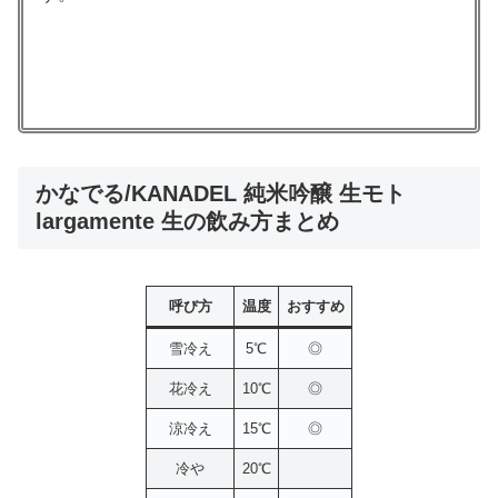
かなでる/KANADEL 純米吟醸 生モト
largamente 生の飲み方まとめ
呼び方
温度
おすすめ
雪冷え
5℃
◎
花冷え
10℃
◎
涼冷え
15℃
◎
冷や
20℃