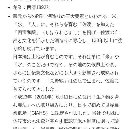
創業：西暦1892年
蔵元からのPR：酒造りの三大要素といわれる「米」
「水」「人」に、それらを育む「佐渡」を加えた
「四宝和醸」（しほうわじょう）を掲げ、佐渡の自
然と文化を活かした酒造りに専心し、130年以上に渡
り醸し続けています。
日本酒は土地が育むものです。それは単に「米」や
「水」のことだけでなく、その地の気候風土や食、
さらには伝統文化などにも大きく影響され成熟され
ていくのです。「真野鶴」は佐渡で生まれ、佐渡に
育てられてきました。
平成23年（2011年）6月11日に佐渡は「生き物を育
む農法」への取り組みにより、日本で初めて世界農
業遺産（GIAHS）に認定されました。当社でも既に
佐渡市の≪朱鷺と暮らす郷認証米≫制度に則って環