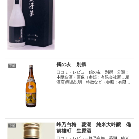
細(クリックで開閉)酒米のダイヤモンド
と呼ばれる、幻の酒米『愛山』を贅沢に
も35％まで精...
鶴の友 別撰
下越
口コミ・レビュー鶴の友 別撰・分類：
本醸造酒・画像（参照：有限会社新し屋
酒店)商品説明・特徴など（参照：有限会
社新し屋酒店）詳細(クリックで開閉)蔵
元のこだわりがこの酒の中に凝縮されて
います。飲めば飲むほどこの旨さに引き
込まれていくような、...
峰乃白梅 菱湖 純米大吟醸 備
下越
前雄町 生原酒
口コミ・レビュー峰乃白梅 菱湖 純米