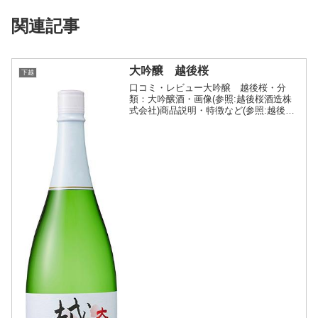
関連記事
大吟醸 越後桜
下越
口コミ・レビュー大吟醸 越後桜・分
類：大吟醸酒・画像(参照:越後桜酒造株
式会社)商品説明・特徴など(参照:越後桜
酒造株式会社)詳細(クリックで開閉)酒ど
ころ新潟県にある越後桜酒造の蔵名を冠
する自慢の逸品です。丁寧に醸し得た、
華やかな香りとス...