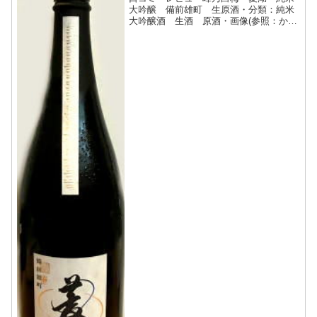
大吟醸 備前雄町 生原酒・分類：純米
大吟醸酒 生酒 原酒・画像(参照：かた
やま酒店)商品説明・特徴など(参照：か
たやま酒店)詳細(クリックで開閉)香りは
上質のミード(蜂蜜酒)のような甘いニュ
アンスがほのか...