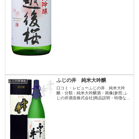
ふじの井 純米大吟醸
ふじの井酒造
口コミ・レビューふじの井 純米大吟
醸・分類：純米大吟醸酒・画像(参照:ふ
じの井酒造株式会社)商品説明・特徴など
(参照:ふじの井酒造株式会社)詳細(クリッ
クで開閉)純米大吟醸をあえて低温で長期
間眠らせた熟成酒。落ち着いた香りと、
時の流れととも...