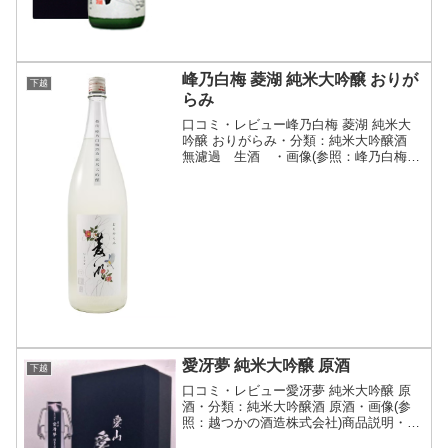
峰乃白梅 菱湖 純米大吟醸 おりが
下越
らみ
口コミ・レビュー峰乃白梅 菱湖 純米大
吟醸 おりがらみ・分類：純米大吟醸酒
無濾過 生酒 ・画像(参照：峰乃白梅酒
造株式会社)商品説明・特徴など(参照：
峰乃白梅酒造株式会社)詳細(クリックで
開閉)綺麗で滑らかな口当たりと、爽やか
な梨やメロン...
愛冴夢 純米大吟醸 原酒
下越
口コミ・レビュー愛冴夢 純米大吟醸 原
酒・分類：純米大吟醸酒 原酒・画像(参
照：越つかの酒造株式会社)商品説明・特
徴など(参照：越つかの酒造株式会社)詳