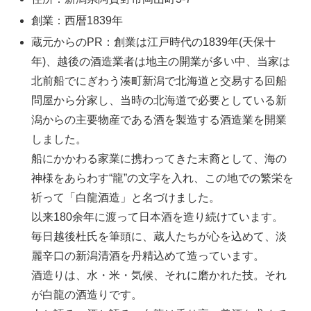
創業：西暦1839年
蔵元からのPR：創業は江戸時代の1839年(天保十
年)、越後の酒造業者は地主の開業が多い中、当家は
北前船でにぎわう湊町新潟で北海道と交易する回船
問屋から分家し、当時の北海道で必要としている新
潟からの主要物産である酒を製造する酒造業を開業
しました。
船にかかわる家業に携わってきた末裔として、海の
神様をあらわす“龍”の文字を入れ、この地での繁栄を
祈って「白龍酒造」と名づけました。
以来180余年に渡って日本酒を造り続けています。
毎日越後杜氏を筆頭に、蔵人たちが心を込めて、淡
麗辛口の新潟清酒を丹精込めて造っています。
酒造りは、水・米・気候、それに磨かれた技。それ
が白龍の酒造りです。