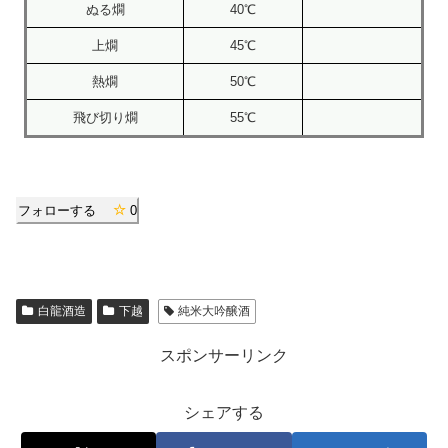
ぬる燗
40℃
上燗
45℃
熱燗
50℃
飛び切り燗
55℃
フォローする
0
白龍酒造
下越
純米大吟醸酒
スポンサーリンク
シェアする