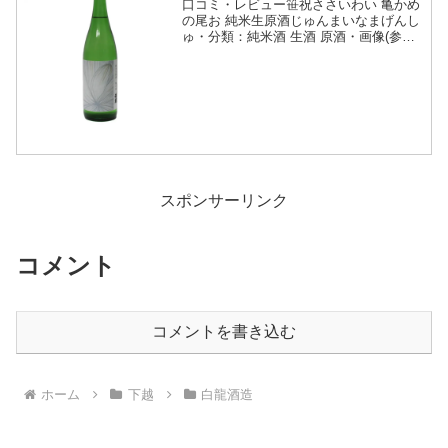
口コミ・レビュー笹祝ささいわい 亀かめ
の尾お 純米生原酒じゅんまいなまげんし
ゅ・分類：純米酒 生酒 原酒・画像(参
照：有限会社弥生商店)商品説明・特徴な
ど(参照：笹祝酒造株式会社)クリックで
開閉発酵の動きを“線”で可視化したデザ
イン「飲める...
スポンサーリンク
コメント
コメントを書き込む
ホーム
下越
白龍酒造