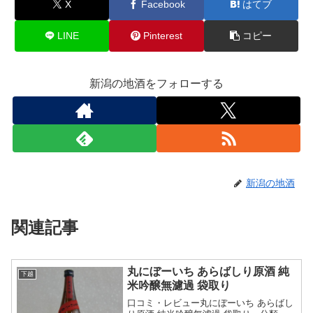
X
Facebook
はてブ
LINE
Pinterest
コピー
新潟の地酒をフォローする
新潟の地酒
関連記事
丸にぼーいち あらばしり原酒 純
下越
米吟醸無濾過 袋取り
口コミ・レビュー丸にぼーいち あらばし