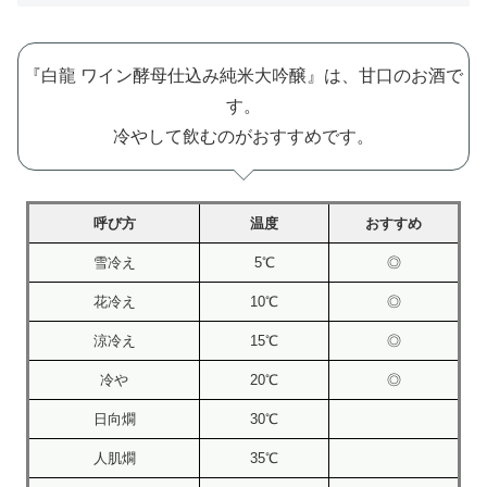
『白龍 ワイン酵母仕込み純米大吟醸』は、甘口のお酒で
す。
冷やして飲むのがおすすめです。
呼び方
温度
おすすめ
雪冷え
5℃
◎
花冷え
10℃
◎
涼冷え
15℃
◎
冷や
20℃
◎
日向燗
30℃
人肌燗
35℃