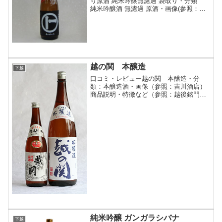
り原酒 純米吟醸無濾過 袋取り・分類
純米吟醸酒 無濾過 原酒・画像(参照：た
かま酒店）商品説明・特徴など(参照：た
かま酒店)詳細(クリックで開閉)新潟県
産 五百万石を５５％まで精白袋吊りさ
れ、あらばし...
越の関 本醸造
下越
口コミ・レビュー越の関 本醸造・分
類：本醸造酒・画像（参照：吉川酒店）
商品説明・特徴など（参照：越後銘門酒
会）詳細(クリックで開閉)名高き越後杜
氏と蔵人が、磨きぬかれた技で良質な酒
造好適米、自家井戸から汲み上げられた
清烈な水を使用し、雪の舞...
純米吟醸 ガンガラシバナ
下越