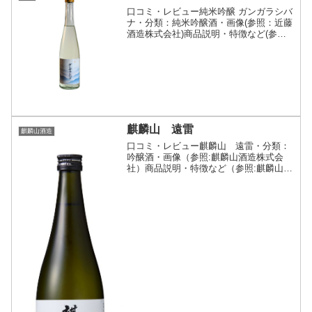
口コミ・レビュー純米吟醸 ガンガラシバ
ナ・分類：純米吟醸酒・画像(参照：近藤
酒造株式会社)商品説明・特徴など(参
照：近藤酒造株式会社)詳細(クリックで
開閉)洗米は全て「手研ぎ」、麹は全て
「箱麹」で製麹、大吟醸造りと同じ工程
で手間暇を惜しまず...
麒麟山 遠雷
麒麟山酒造
口コミ・レビュー麒麟山 遠雷・分類：
吟醸酒・画像（参照:麒麟山酒造株式会
社）商品説明・特徴など（参照:麒麟山酒
造株式会社）詳細(クリックで開閉)山に
降る雨の音と稲を揺らす風。遠い夜の底
から響いてくる雷のように、ほのかに香
り立つ、キリッとひき...