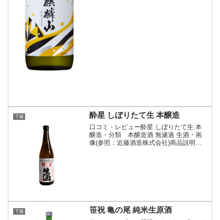
酔星 しぼりたて生 本醸造
下越
口コミ・レビュー酔星 しぼりたて生 本
醸造・分類 本醸造酒 無濾過 生酒・画
像(参照：近藤酒造株式会社)商品説明・
特徴など(参照：近藤酒造株式会社)詳細
(クリックで開閉)近藤酒造の酒造りの1本
目の本醸造のしぼりたて生酒をそのまま
瓶詰めしてお...
笹祝 亀の尾 純米生原酒
下越