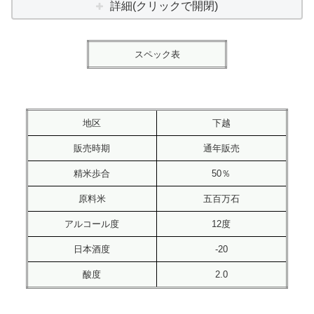
詳細(クリックで開閉)
スペック表
地区
下越
販売時期
通年販売
精米歩合
50％
原料米
五百万石
アルコール度
12度
日本酒度
-20
酸度
2.0