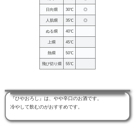
日向燗
30℃
◎
人肌燗
35℃
◎
ぬる燗
40℃
上燗
45℃
熱燗
50℃
飛び切り燗
55℃
『ひやおろし』は、やや辛口のお酒です。
冷やして飲むのがおすすめです。