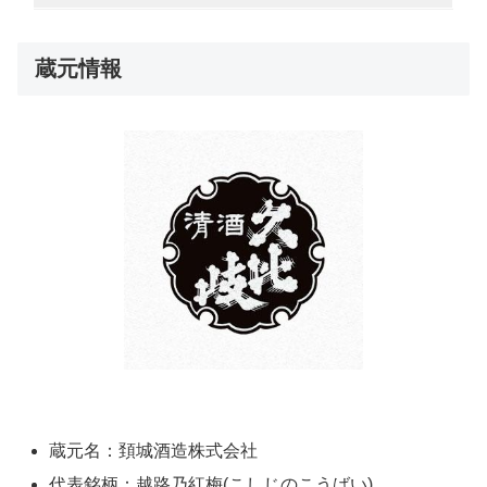
蔵元情報
蔵元名：頚城酒造株式会社
代表銘柄：越路乃紅梅(こしじのこうばい)