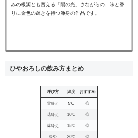
みの根源とも言える「陽の光」さながらの、味と香
りに金色の輝きを持つ渾身の作品です。
ひやおろしの飲み方まとめ
呼び方
温度
おすすめ
雪冷え
5℃
◎
花冷え
10℃
◎
涼冷え
15℃
◎
冷や
20℃
◎