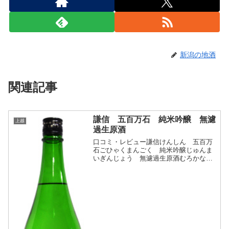
新潟の地酒
関連記事
謙信 五百万石 純米吟醸 無濾
上越
過生原酒
口コミ・レビュー謙信けんしん 五百万
石ごひゃくまんごく 純米吟醸じゅんま
いぎんじょう 無濾過生原酒むろかなま
げんしゅ・分類：純米吟醸酒 無濾過
生酒 原酒・画像(参照：地酒屋サンマー
ト)商品説明・特徴など(参照：地酒屋サ
ンマート)クリックで...