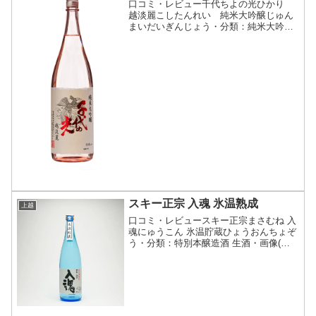
口コミ・レビュー千代ちよの光ひかり
越淡麗こしたんれい 純米大吟醸じゅん
まいだいぎんじょう・分類：純米大吟醸
酒・画像(参照：千代の光酒造株式会社)
商品説明・特徴など(参照：千代の光酒造
株式会社)クリックで開閉究極の酒米「越
淡麗」を35％まで...
スキー正宗 入魂 氷温熟成
上越
口コミ・レビュースキー正宗まさむね 入
魂にゅうこん 氷温貯蔵ひょうおんちょぞ
う・分類：特別本醸造酒 生酒・画像(参
照：合資会社立原商店)商品説明・特徴な
ど(参照：合資会社立原商店)クリックで
開閉入魂の生酒を冷蔵庫内で氷温熟成さ
せました。口の...