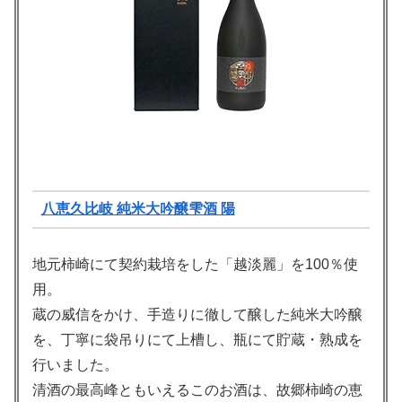
八恵久比岐 純米大吟醸雫酒 陽
地元柿崎にて契約栽培をした「越淡麗」を100％使
用。
蔵の威信をかけ、手造りに徹して醸した純米大吟醸
を、丁寧に袋吊りにて上槽し、瓶にて貯蔵・熟成を
行いました。
清酒の最高峰ともいえるこのお酒は、故郷柿崎の恵