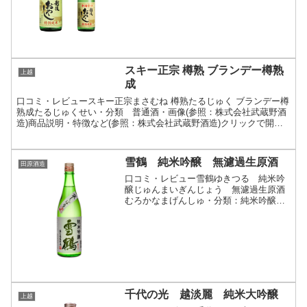
ックで開閉原料米は全て新潟県産米、産
地にこだわった特別純...
スキー正宗 樽熟 ブランデー樽熟
上越
成
口コミ・レビュースキー正宗まさむね 樽熟たるじゅく ブランデー樽
熟成たるじゅくせい・分類 普通酒・画像(参照：株式会社武蔵野酒
造)商品説明・特徴など(参照：株式会社武蔵野酒造)クリックで開閉
芳醇なブランデー香、オーク樽の香り、そして、きれい...
雪鶴 純米吟醸 無濾過生原酒
田原酒造
口コミ・レビュー雪鶴ゆきつる 純米吟
醸じゅんまいぎんじょう 無濾過生原酒
むろかなまげんしゅ・分類：純米吟醸
酒 無濾過 生酒 原酒・画像(参照：田
原酒造株式会社)商品説明・特徴など(参
照：田原酒造株式会社)クリックで開閉毎
年１２月の初旬にお届...
千代の光 越淡麗 純米大吟醸
上越