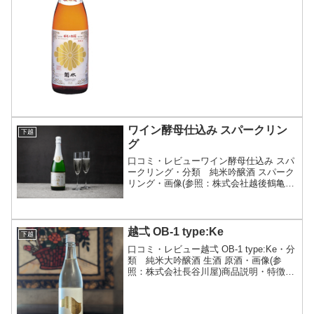
社)詳細(クリックで開閉)クセのないすっ
きりとした口当たりで、昔ながらの飲み
飽きしないお酒です。やきとりや煮込み
料理など、いつも...
ワイン酵母仕込み スパークリン
下越
グ
口コミ・レビューワイン酵母仕込み スパ
ークリング・分類 純米吟醸酒 スパーク
リング・画像(参照：株式会社越後鶴亀)
商品説明・特徴など(参照：株式会社越後
鶴亀)詳細(クリックで開閉)ワイン酵母仕
込みの純米吟醸に炭酸ガスをしっかり封
じ込めた爽快...
越弌 OB-1 type:Ke
下越
口コミ・レビュー越弌 OB-1 type:Ke・分
類 純米大吟醸酒 生酒 原酒・画像(参
照：株式会社長谷川屋)商品説明・特徴な
ど(参照：株式会社越後鶴亀)詳細(クリッ
クで開閉)12％低アルコールの無濾過生原
酒おりがらみ酒です。デラウェアやマ...