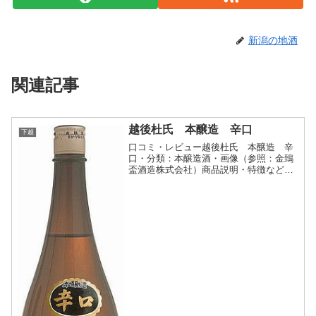
新潟の地酒
関連記事
越後杜氏 本醸造 辛口
下越
口コミ・レビュー越後杜氏 本醸造 辛
口・分類：本醸造酒・画像（参照：金鵄
盃酒造株式会社）商品説明・特徴など
（参照：金鵄盃酒造株式会社）詳細(クリ
ックで開閉)キリリ、越後杜氏の伝統の技
から生まれる辛口の酒。淡麗辛口ながら
旨味も併せ持ち、色々な...