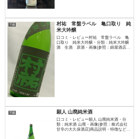
村祐 常盤ラベル 亀口取り 純
下越
米大吟醸
口コミ・レビュー村祐 常盤ラベル 亀
口取り 純米大吟醸・分類：純米大吟醸
酒 生酒 原酒・画像(参照：錦屋酒店）
商品説明・特徴など(参照：地酒屋サンマ
ート)詳細(クリックで開閉)グラスを近づ
けると、仄かに香る甘酸っぱい香りが鼻
をくすぐり、口に...
願人 山廃純米酒
下越
口コミ・レビュー願人 山廃純米酒・分
類：純米酒 山廃・画像(参照：株式会社
甘辛の大久保酒店)商品説明・特徴など
(参照：株式会社甘辛の大久保酒店)詳細