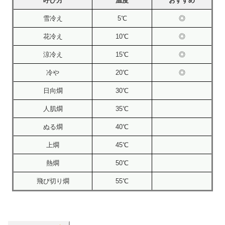
呼び方
温度
おすすめ
雪冷え
5℃
◎
花冷え
10℃
◎
涼冷え
15℃
◎
冷や
20℃
◎
日向燗
30℃
人肌燗
35℃
ぬる燗
40℃
上燗
45℃
熱燗
50℃
飛び切り燗
55℃