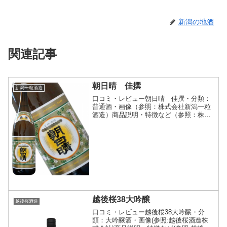
新潟の地酒
関連記事
朝日晴 佳撰
新潟一粒酒造
口コミ・レビュー朝日晴 佳撰・分類：
普通酒・画像（参照：株式会社新潟一粒
酒造）商品説明・特徴など（参照：株式
会社新潟一粒酒造）詳細(クリックで開
閉)大正７年発売、地元の晩酌酒です。
【蔵人のこだわり】普段使いの晩酌酒だ
から、飲み飽きせずに、い...
越後桜38大吟醸
越後桜酒造
口コミ・レビュー越後桜38大吟醸・分
類：大吟醸酒・画像(参照:越後桜酒造株