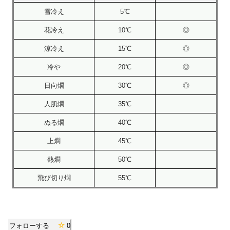
雪冷え
5℃
花冷え
10℃
◎
涼冷え
15℃
◎
冷や
20℃
◎
日向燗
30℃
◎
人肌燗
35℃
ぬる燗
40℃
上燗
45℃
熱燗
50℃
飛び切り燗
55℃
フォローする
0