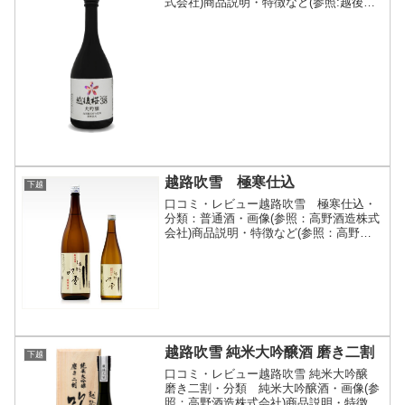
式会社)商品説明・特徴など(参照:越後桜
酒造株式会社)詳細(クリックで開閉)山田
錦を38％まで磨き上げた高精白を追求し
たお酒です。雑味が少なく、すっきりと
した味わいで...
越路吹雪 極寒仕込
下越
口コミ・レビュー越路吹雪 極寒仕込・
分類：普通酒・画像(参照：高野酒造株式
会社)商品説明・特徴など(参照：高野酒
造株式会社)詳細(クリックで開閉)代表銘
柄「越路吹雪」の晩酌酒.燗酒良し、冷酒
良し、酌めども酌めども飽きることを知
らない素直な酒...
越路吹雪 純米大吟醸酒 磨き二割
下越
口コミ・レビュー越路吹雪 純米大吟醸
磨き二割・分類 純米大吟醸酒・画像(参
照：高野酒造株式会社)商品説明・特徴な