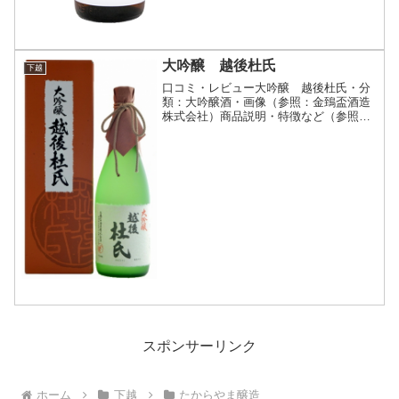
大吟醸 越後杜氏
下越
口コミ・レビュー大吟醸 越後杜氏・分
類：大吟醸酒・画像（参照：金鵄盃酒造
株式会社）商品説明・特徴など（参照：
金鵄盃酒造株式会社）詳細(クリックで開
閉)杜氏の自信作！ふくよかな吟醸香と豊
かなコクがある中にも、スッキリした口
あたり。兵庫の特Ａ地...
スポンサーリンク
ホーム
下越
たからやま醸造