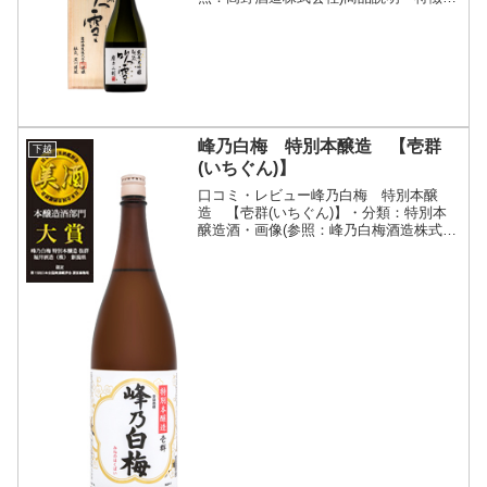
ど(参照：高野酒造株式会社)詳細(クリッ
クで開閉)高野酒造はおかげさまで創業か
ら120年を迎えました。それを記念し
て、培ってき...
峰乃白梅 特別本醸造 【壱群
下越
(いちぐん)】
口コミ・レビュー峰乃白梅 特別本醸
造 【壱群(いちぐん)】・分類：特別本
醸造酒・画像(参照：峰乃白梅酒造株式会
社)商品説明・特徴など(参照：峰乃白梅
酒造株式会社)詳細(クリックで開閉)新潟
県産米を吟醸並みに精米し、際立つ香り
と旨みをバランス...