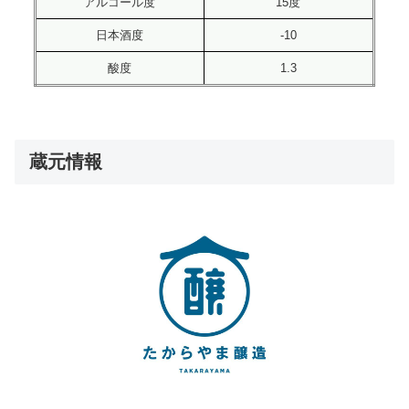
アルコール度
15度
日本酒度
-10
酸度
1.3
蔵元情報