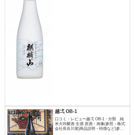
越弌 OB-1
下越
口コミ・レビュー越弌 OB-1・分類 純
米大吟醸酒 生酒 原酒・画像(参照：株式
会社長谷川屋)商品説明・特徴など(参
照：株式会社越後鶴亀)詳細(クリックで