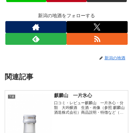
新潟の地酒をフォローする
新潟の地酒
関連記事
麒麟山 一片氷心
下越
口コミ・レビュー麒麟山 一片氷心・分
類 大吟醸酒 生酒・画像（参照:麒麟山
酒造株式会社）商品説明・特徴など（参
照:麒麟山酒造株式会社）詳細(クリック
で開閉)澄んだ飲み口とやわらかな香り。
麒麟山の麓からお届けするフレッシュで
清涼感あふれる夏季...