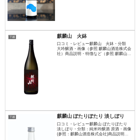
開閉)越淡麗を50％まで磨いた無濾過生原
酒おりがらみ。シリーズ初の12%低アル
コール酒...
麒麟山 火鉢
下越
口コミ・レビュー麒麟山 火鉢・分類
大吟醸酒・画像（参照:麒麟山酒造株式会
社）商品説明・特徴など（参照:麒麟山酒
造株式会社）推薦温度詳細(クリックで開
閉)熱燗で飲む、大吟醸「麒麟山 火鉢」
は、熱燗を愉しむために造りました大吟
醸です。以下二つ...
麒麟山 ぽたりぽたり 淡しぼり
下越
口コミ・レビュー麒麟山 ぽたりぽたり
淡しぼり・分類：純米吟醸酒 原酒・画像
(参照：麒麟山酒造株式会社)商品説明・
特徴など(参照：麒麟山酒造株式会社)詳