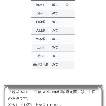
涼冷え
15℃
◎
冷や
20℃
日向燗
30℃
人肌燗
35℃
ぬる燗
40℃
上燗
45℃
熱燗
50℃
飛び切り燗
55℃
『越弌 kasumi. 生酛 welcome硝酸還元菌』は、甘口
のお酒です。
冷やしてお召し上がりください。