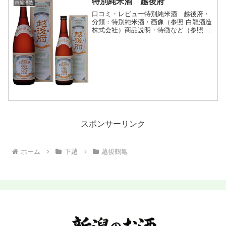
特別純米酒 越後府
白龍酒造
口コミ・レビュー特別純米酒 越後府・
分類：特別純米酒・画像（参照:白龍酒造
株式会社）商品説明・特徴など（参照:白
龍酒造株式会社）詳細(クリックで開閉)
旧水原町（現在は阿賀野市）は、江戸時
代は幕府の天領で「越後府」が置かれ、
明治維新後の廃藩置...
スポンサーリンク
ホーム
下越
越後鶴亀