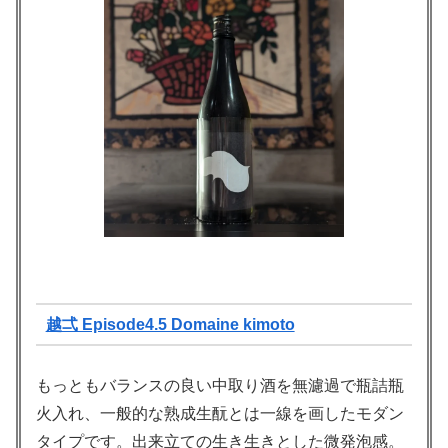
越弌 Episode4.5 Domaine kimoto
もっともバランスの良い中取り酒を無濾過で瓶詰瓶
火入れ、一般的な熟成生酛とは一線を画したモダン
タイプです。出来立ての生き生きとした微発泡感。