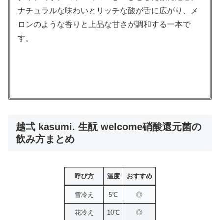
ナチュラルな味わいとリッチな酸が舌に広がり、メ
ロンのような香りと上品な甘さが調和する一本で
す。
越弌 kasumi. 生酛 welcome硝酸還元菌の
飲み方まとめ
呼び方
温度
おすすめ
雪冷え
5℃
◎
花冷え
10℃
◎