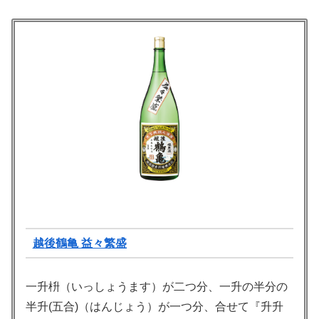
越後鶴亀 益々繁盛
一升枡（いっしょうます）が二つ分、一升の半分の
半升(五合)（はんじょう）が一つ分、合せて『升升