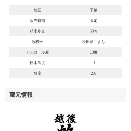
地区
下越
販売時期
限定
精米歩合
60％
原料米
秋田酒こまち
アルコール度
13度
日本酒度
-1
酸度
2.0
蔵元情報