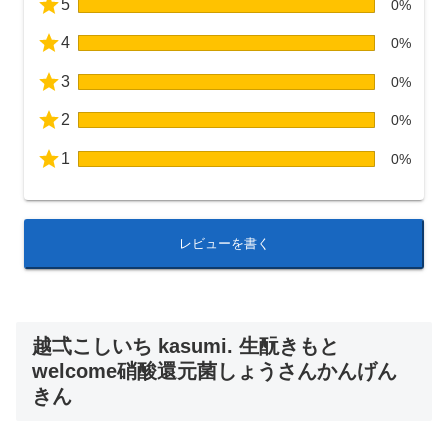
5
0%
4
0%
3
0%
2
0%
1
0%
レビューを書く
越弌こしいち kasumi. 生酛きもと
welcome硝酸還元菌しょうさんかんげん
きん