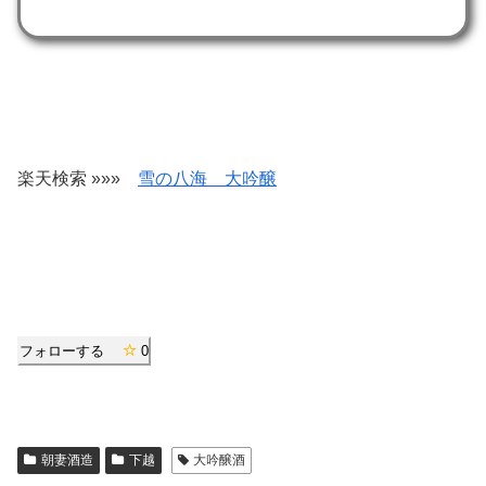
楽天検索 »»»
雪の八海 大吟醸
フォローする
0
朝妻酒造
下越
大吟醸酒