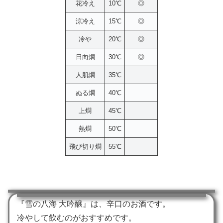
花冷え
10℃
◎
涼冷え
15℃
◎
冷や
20℃
◎
日向燗
30℃
◎
人肌燗
35℃
ぬる燗
40℃
上燗
45℃
熱燗
50℃
飛び切り燗
55℃
『雪の八海 大吟醸』は、辛口のお酒です。
冷やして飲むのがおすすめです。