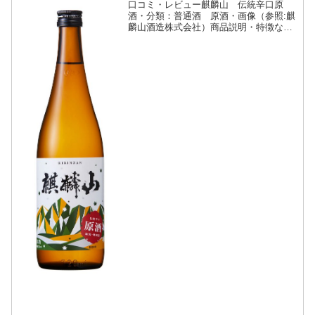
口コミ・レビュー麒麟山 伝統辛口原
酒・分類：普通酒 原酒・画像（参照:麒
麟山酒造株式会社）商品説明・特徴など
（参照:麒麟山酒造株式会社）詳細(クリ
ックで開閉)代表銘柄の「伝統辛口」を
21%の原酒で味わえる力強い一本。濃厚
な味わいと爽快な飲み...