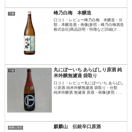
峰乃白梅 本醸造
下越
口コミ・レビュー峰乃白梅 本醸造・分
類：本醸造酒・画像(参照：峰乃白梅酒造
株式会社)商品説明・特徴など詳細(クリ
ックで開閉)すっきりと軽快な味わいでさ
らりと飲め、しかも飲み飽きしないタイ
プとして多くの方にご愛飲いただけるよ
う設計いたしました...
丸にぼーいち あらばしり原酒 純
下越
米吟醸無濾過 袋取り
口コミ・レビュー丸にぼーいち あらばし
り原酒 純米吟醸無濾過 袋取り・分類
純米吟醸酒 無濾過 原酒・画像(参照：た
かま酒店）商品説明・特徴など(参照：た
かま酒店)詳細(クリックで開閉)新潟県
産 五百万石を５５％まで精白袋吊りさ
れ、あらばし...
麒麟山 伝統辛口原酒
麒麟山酒造