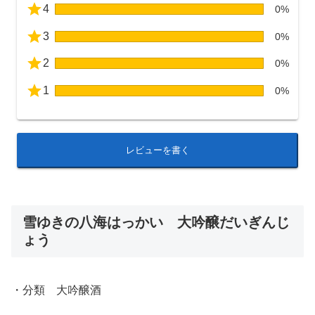
4
0%
3
0%
2
0%
1
0%
レビューを書く
雪ゆきの八海はっかい 大吟醸だいぎんじ
ょう
・分類 大吟醸酒