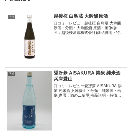
越後桜 白鳥蔵 大吟醸原酒
下越
口コミ・レビュー越後桜 白鳥蔵 大吟醸
原酒・分類：大吟醸酒 原酒・画像(参
照：越後桜酒造株式会社)商品説明・特徴
など(参照：越後桜酒造株式会社)詳細(ク
リックで開閉)「全国新酒鑑評会」とは、
その年の酒造りの成果を競う、全国規模
で行われるコン...
愛冴夢 AISAKURA 崇泉 純米酒
下越
兵庫愛山
口コミ・レビュー愛冴夢 AISAKURA 崇
泉 純米酒 兵庫愛山・分類：純米酒・画
像(参照：酒の二葉屋)商品説明・特徴な
ど(参照：越つかの酒造株式会社)詳細(ク
リックで開閉)希少価値と価格の高さから
酒米のダイヤモンドと呼ばれる「愛山」
を10...