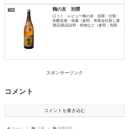
鶴の友 別撰
下越
口コミ・レビュー鶴の友 別撰・分類：
本醸造酒・画像（参照：有限会社新し屋
酒店)商品説明・特徴など（参照：有限会
社新し屋酒店）詳細(クリックで開閉)蔵
元のこだわりがこの酒の中に凝縮されて
います。飲めば飲むほどこの旨さに引き
込まれていくような、...
スポンサーリンク
コメント
コメントを書き込む
ホーム
下越
朝妻酒造