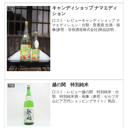
キャンディショップ ナマエディ
下越
ション
口コミ・レビューキャンディショップ ナ
マエディション・分類：普通酒 生酒・画
像(参照：笹祝酒造株式会社)商品説明・
特徴など(参照：笹祝酒造株式会社)クリ
ックで開閉まるでキャンディのように甘
くてポップな日本酒 『キャンディショッ
プ』 の生酒バ...
越の関 特別純米
下越
口コミ・レビュー越の関 特別純米・分
類 特別純米酒・画像（参照：セルフ片
山ビア万代ショッピングサイト）商品説
明・特徴など（参照：セルフ片山ビア万
代ショッピングサイト）詳細(クリックで
開閉)水は砂丘で濾過され創り出された地
下水で、蔵敷地内の比...