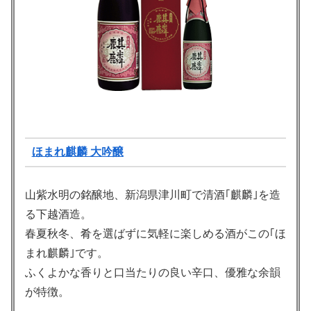
ほまれ麒麟 大吟醸
山紫水明の銘醸地、新潟県津川町で清酒｢麒麟｣を造
る下越酒造。
春夏秋冬、肴を選ばずに気軽に楽しめる酒がこの｢ほ
まれ麒麟｣です。
ふくよかな香りと口当たりの良い辛口、優雅な余韻
が特徴。