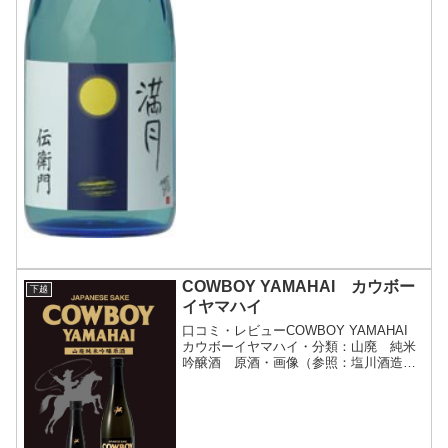
COWBOY YAMAHAI カウボー
下越
イヤマハイ
口コミ・レビューCOWBOY YAMAHAI
カウボーイヤマハイ・分類：山廃 純米
吟醸酒 原酒・画像（参照：塩川酒造株
式会社）商品説明・特徴など（参照：塩
川酒造株式会社）詳細(クリックで開閉)
アメリカンスピリットの象徴であるステ
ーキに合う新...