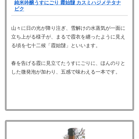
純米吟醸うすにごり 霞始靆 カスミハジメテタナ
ビク
山々に日の光が降り注ぎ、雪解けの水蒸気が一面に
立ち上がる様子が、まるで霞衣を纏ったように見え
る頃を七十二候「霞始靆」といいます。
春を告げる霞に見立てたうすにごりに、ほんのりと
した微発泡が加わり、五感で味わえる一本です。