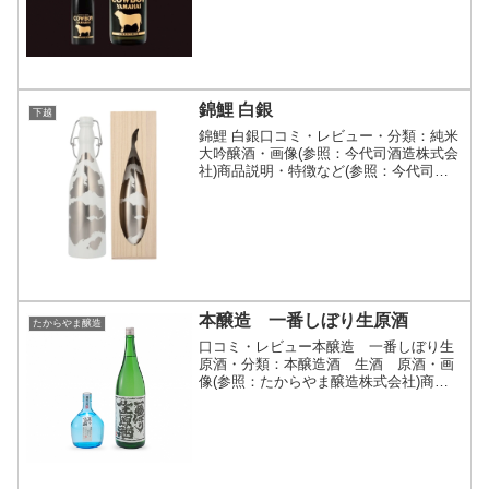
錦鯉 白銀
下越
錦鯉 白銀口コミ・レビュー・分類：純米
大吟醸酒・画像(参照：今代司酒造株式会
社)商品説明・特徴など(参照：今代司酒
造株式会社)詳細(クリックで開閉)伝統と
経験に裏打ちされた いぶし銀の技令和7
年、「錦鯉」発売から10年を記念して
「錦鯉 白銀...
本醸造 一番しぼり生原酒
たからやま醸造
口コミ・レビュー本醸造 一番しぼり生
原酒・分類：本醸造酒 生酒 原酒・画
像(参照：たからやま醸造株式会社)商品
説明・特徴など(参照：たからやま醸造株
式会社)詳細(クリックで開閉)3日間にも及
ぶ仕込みが終わりようやく搾られた第一
号です。爽やか...