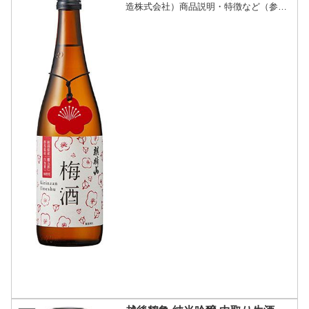
造株式会社）商品説明・特徴など（参照:
麒麟山酒造株式会社）詳細(クリックで開
閉)すっきりと澄んだ、本格梅酒。梅酒好
きのための梅酒！2種の梅を贅沢に使い、
濃厚な舌触りと...