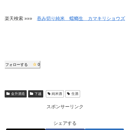
楽天検索 »»»
吞み切り純米 蟷螂生 カマキリショウズ
フォローする
0
金升酒造
下越
純米酒
生酒
スポンサーリンク
シェアする