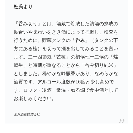
杜氏より
「呑み切り」とは、酒蔵で貯蔵した清酒の熟成の
度合いや味わいをきき酒によって把握し、検査を
行うために、貯蔵タンクの「呑み」（タンクの下
方にある栓）を切って酒を出してみることを言い
ます。二十四節気「芒種」の初候七十二候の「蟷
螂生」と時期が重なることから「呑み切り純米」
としました。穏やかな吟醸香があり、なめらかな
酒質です。アルコール度数が16度と少し高めで
す。ロック・冷酒・常温・ぬる燗で食中酒として
お楽しみください。
金升酒造株式会社