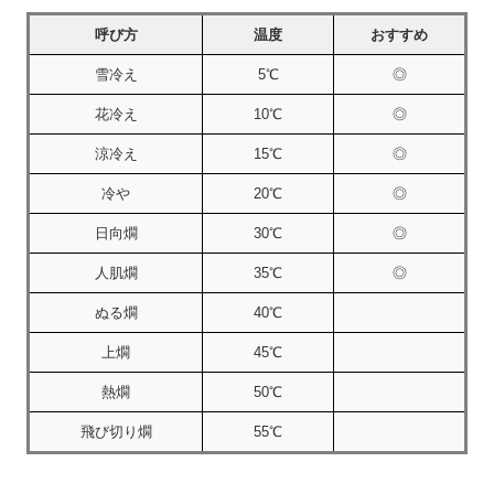
呼び方
温度
おすすめ
雪冷え
5℃
◎
花冷え
10℃
◎
涼冷え
15℃
◎
冷や
20℃
◎
日向燗
30℃
◎
人肌燗
35℃
◎
ぬる燗
40℃
上燗
45℃
熱燗
50℃
飛び切り燗
55℃