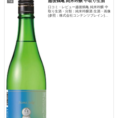
越後鶴亀 純米吟醸 中取り生酒
下越
口コミ・レビュー越後鶴亀 純米吟醸 中
取り生酒・分類：純米吟醸酒 生酒・画像
(参照：株式会社コンテンツブレイン)商
品説明・特徴など(参照：株式会社越後鶴
亀)詳細(クリックで開閉)メロンのような
香りと酸を感じさせ、甘味がありながら
軽い飲み口が...