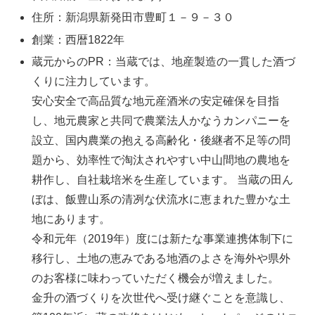
住所：新潟県新発田市豊町１－９－３０
創業：西暦1822年
蔵元からのPR：当蔵では、地産製造の一貫した酒づ
くりに注力しています。
安心安全で高品質な地元産酒米の安定確保を目指
し、地元農家と共同で農業法人かなうカンパニーを
設立、国内農業の抱える高齢化・後継者不足等の問
題から、効率性で淘汰されやすい中山間地の農地を
耕作し、自社栽培米を生産しています。 当蔵の田ん
ぼは、飯豊山系の清冽な伏流水に恵まれた豊かな土
地にあります。
令和元年（2019年）度には新たな事業連携体制下に
移行し、土地の恵みである地酒のよさを海外や県外
のお客様に味わっていただく機会が増えました。
金升の酒づくりを次世代へ受け継ぐことを意識し、