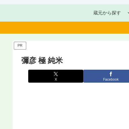
蔵元から探す
PR
彌彦 極 純米
X
Facebook