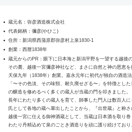
蔵元名：弥彦酒造株式会社
代表銘柄：彌彦(やひこ)
住所：新潟県西蒲原郡弥彦村上泉1830-1
創業：西暦1838年
蔵元からのPR：眼下に日本海と新潟平野を一望する越後
その麓、越後一宮彌彦神社など、まさに自然と神の恩恵を
天保九年（1838年）創業。嘉永元年に初代が独自の酒造
「〜その色淡、その味頸、耐久廃せざる〜」を特徴とした
の醸造を修めるべく多くの蔵人が当蔵の門を叩きました。
長年にわたり多くの蔵人を育て、師事した門人は数百人に
氏として各地の蔵へ輩出したことから、『出世蔵』と称さ
越後一宮に仕える御神酒蔵として、当蔵は日本酒を取り巻
わたり丹精込めて泉のごとき酒造りを頑に護り続けており