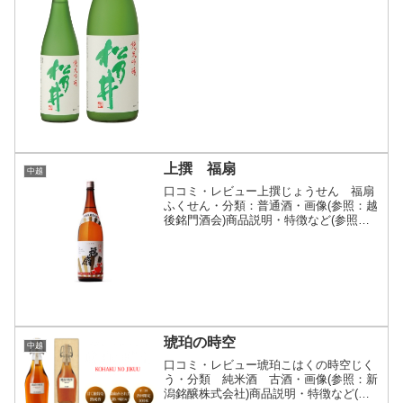
式会社 松乃井酒造場)クリックで開閉良
質な湧水と50％精米した越淡麗のみを用
い極琴の酒蔵でじ...
上撰 福扇
中越
口コミ・レビュー上撰じょうせん 福扇
ふくせん・分類：普通酒・画像(参照：越
後銘門酒会)商品説明・特徴など(参照：
越後銘門酒会)スペック表地区中越販売時
期通年販売精米歩合65%原料米五百万石
アルコール度15度日本酒度+3酸度蔵元情
報蔵元名：河...
琥珀の時空
中越
口コミ・レビュー琥珀こはくの時空じく
う・分類 純米酒 古酒・画像(参照：新
潟銘醸株式会社)商品説明・特徴など(参