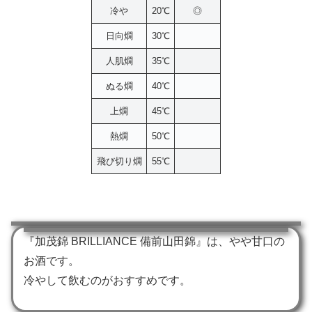
冷や
20℃
◎
日向燗
30℃
人肌燗
35℃
ぬる燗
40℃
上燗
45℃
熱燗
50℃
飛び切り燗
55℃
『加茂錦 BRILLIANCE 備前山田錦』は、やや甘口の
お酒です。
冷やして飲むのがおすすめです。