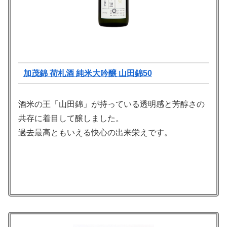
加茂錦 荷札酒 純米大吟醸 山田錦50
酒米の王「山田錦」が持っている透明感と芳醇さの
共存に着目して醸しました。
過去最高ともいえる快心の出来栄えです。