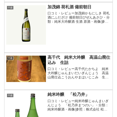
加茂錦 荷札酒 備前朝日
中越
口コミ・レビュー加茂錦かもにしき 荷札
酒にふだざけ 備前朝日びぜんあさひ・分
類：純米大吟醸酒 生酒 原酒・画像(参
照：加茂錦酒造株式会社)商品説明・特徴
など(参照：加茂錦酒造株式会社)クリッ
クで開閉多くのお米のルーツである「朝
日米」を加茂錦...
高千代 純米大吟醸 高温山廃仕
中越
込み 生詰
口コミ・レビュー高千代たかちよ 純米
大吟醸じゅんまいだいぎんじょう 高温
山廃仕込こうおんやまはいじこみ 生詰
なまつめ・分類：純米大吟醸酒 山廃
生詰酒・画像(参照：魚沼の里 芳屋)商
品説明・特徴など(参照：魚沼の里 芳
屋)クリックで開閉28...
純米吟醸 「松乃井」
中越
口コミ・レビュー純米吟醸じゅんまいぎ
んじょう 「松乃井まつのい」・分類：
純米吟醸酒・画像(参照：株式会社 松乃
井酒造場)商品説明・特徴など(参照：株