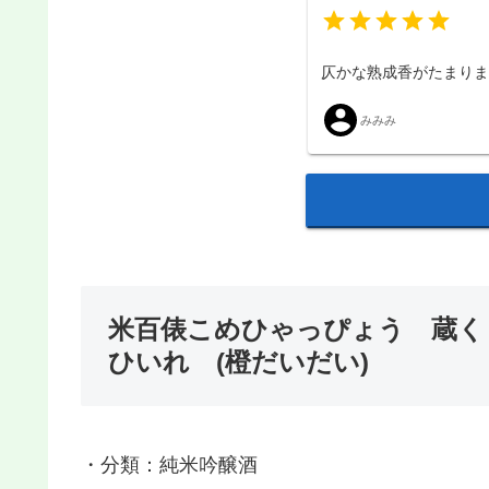
仄かな熟成香がたまり
みみみ
米百俵こめひゃっぴょう 蔵く
ひいれ (橙だいだい)
・分類：純米吟醸酒