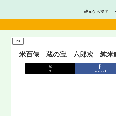
蔵元から探す
PR
米百俵 蔵の宝 六郎次 純米吟
X
Facebook