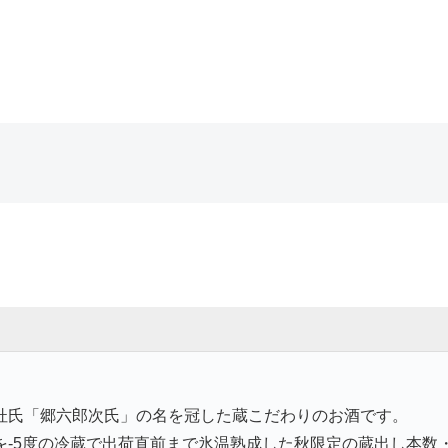
杜氏「郷六郎次氏」の名を冠した蔵こだわりのお酒です。
を‐5度の冷蔵で出荷直前まで氷温熟成した秋限定の蔵出し本数