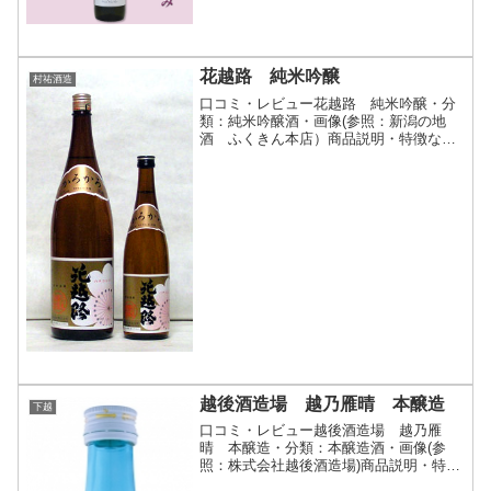
徴など（参照:白龍酒造株式会社）詳細
(クリックで開閉)ワイン酵母で仕込ん
だ、まるでデザートのような純米大吟醸
酒です。日本酒造りに...
花越路 純米吟醸
村祐酒造
口コミ・レビュー花越路 純米吟醸・分
類：純米吟醸酒・画像(参照：新潟の地
酒 ふくきん本店）商品説明・特徴など
(参照：新潟の地酒 ふくきん本店）詳細
(クリックで開閉)アルコール度数が13度
台と、低アルコールになっております
が、十分なコク味を感...
越後酒造場 越乃雁晴 本醸造
下越
口コミ・レビュー越後酒造場 越乃雁
晴 本醸造・分類：本醸造酒・画像(参
照：株式会社越後酒造場)商品説明・特徴
など(参照：株式会社越後酒造場)詳細(ク