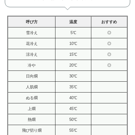
呼び方
温度
おすすめ
雪冷え
5℃
◎
花冷え
10℃
◎
涼冷え
15℃
◎
冷や
20℃
◎
日向燗
30℃
人肌燗
35℃
ぬる燗
40℃
上燗
45℃
熱燗
50℃
飛び切り燗
55℃