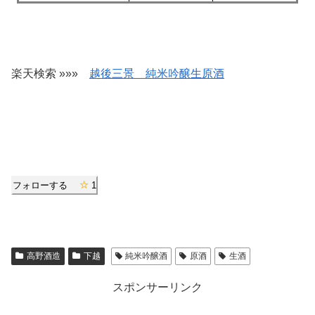
楽天検索 »»»
越後三景 純米吟醸生原酒
フォローする
1
高野酒造
下越
純米吟醸酒
原酒
生酒
スポンサーリンク