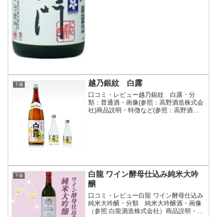
越乃銀紋 白露
下越
口コミ・レビュー越乃銀紋 白露・分
類：普通酒・画像(参照：高野酒造株式会
社)商品説明・特徴など(参照：高野酒造
株式会社)詳細(クリックで開閉)創業当初
から続く伝統の晩酌酒創業当初から親し
まれ続けている銘柄。淡麗辛口の新潟清
酒です。冷やから熱...
白龍 ワイン酵母仕込み純米大吟
下越
醸
口コミ・レビュー白龍 ワイン酵母仕込み
純米大吟醸・分類 純米大吟醸酒・画像
（参照:白龍酒造株式会社）商品説明・特