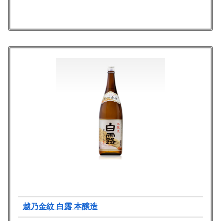
越乃金紋 白露 本醸造