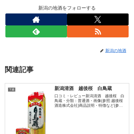
新潟の地酒をフォローする
新潟の地酒
関連記事
新潟清酒 越後桜 白鳥蔵
下越
口コミ・レビュー新潟清酒 越後桜 白
鳥蔵・分類：普通酒・画像(参照:越後桜
酒造株式会社)商品説明・特徴など(参照:
越後桜酒造株式会社)詳細(クリックで開
閉)新潟県産米 100％を使用した辛口な定
番酒です。紙パックは紫外線を100％カ
ットする...