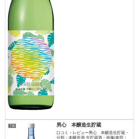
男心 本醸造生貯蔵
下越
口コミ・レビュー男心 本醸造生貯蔵・
分類：本醸造酒 生貯蔵酒・画像(参照：