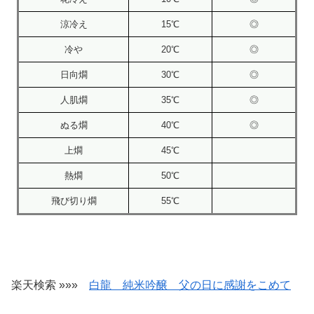
涼冷え
15℃
◎
冷や
20℃
◎
日向燗
30℃
◎
人肌燗
35℃
◎
ぬる燗
40℃
◎
上燗
45℃
熱燗
50℃
飛び切り燗
55℃
楽天検索 »»»
白龍 純米吟醸 父の日に感謝をこめて