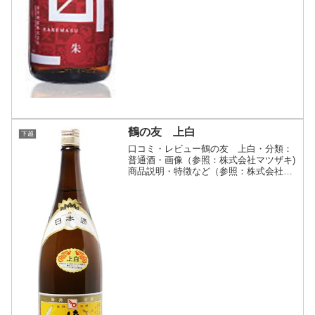
鶴の友 上白
下越
口コミ・レビュー鶴の友 上白・分類：
普通酒・画像（参照：株式会社マツザキ)
商品説明・特徴など（参照：株式会社マ
ツザキ）詳細(クリックで開閉)県外不出
と言われている新潟の地酒。味わい見事
な端麗辛口の日本酒です。冷やで飲めば
スルスルと水の様に楽...