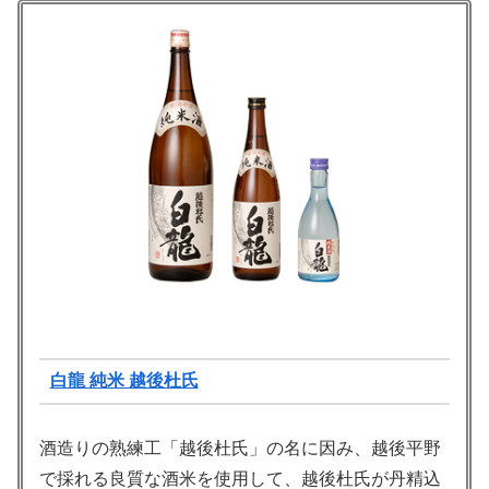
白龍 純米 越後杜氏
酒造りの熟練工「越後杜氏」の名に因み、越後平野
で採れる良質な酒米を使用して、越後杜氏が丹精込