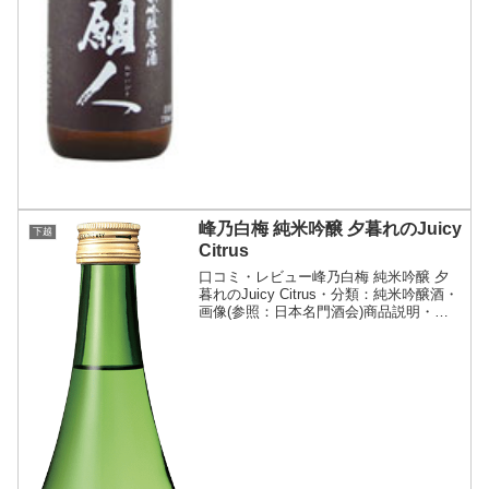
峰乃白梅 純米吟醸 夕暮れのJuicy
下越
Citrus
口コミ・レビュー峰乃白梅 純米吟醸 夕
暮れのJuicy Citrus・分類：純米吟醸酒・
画像(参照：日本名門酒会)商品説明・特
徴など(参照：日本名門酒会)詳細(クリッ
クで開閉)新潟の銘醸蔵の夏限定・純米吟
醸。焼酎に使われるクエン酸を多く生
成...