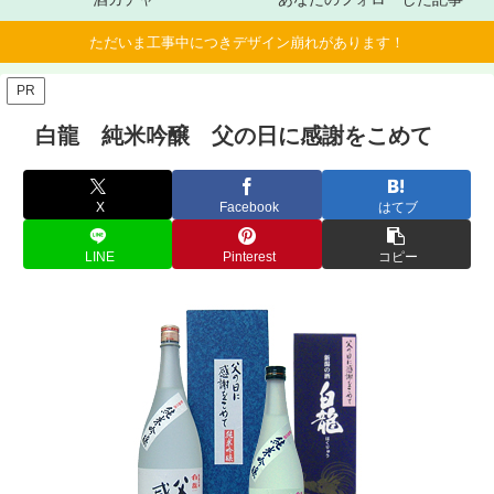
ただいま工事中につきデザイン崩れがあります！
PR
白龍 純米吟醸 父の日に感謝をこめて
X
Facebook
はてブ
LINE
Pinterest
コピー