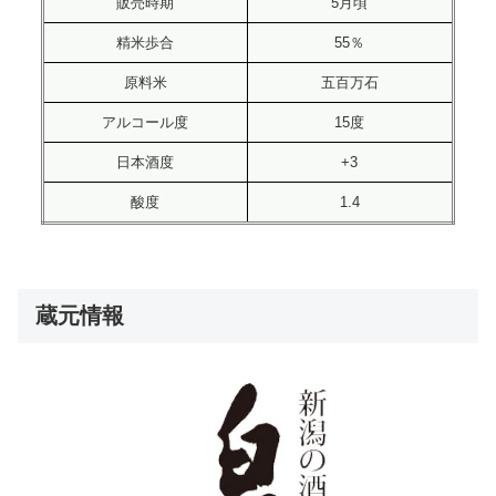
販売時期
5月頃
精米歩合
55％
原料米
五百万石
アルコール度
15度
日本酒度
+3
酸度
1.4
蔵元情報