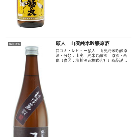
願人 山廃純米吟醸原酒
塩川酒造
口コミ・レビュー願人 山廃純米吟醸原
酒・分類：山廃 純米吟醸酒 原酒・画
像（参照：塩川酒造株式会社）商品説
明・特徴など（参照：塩川酒造株式会
社）詳細(クリックで開閉)江戸時代、新
潟市周辺は幾多の水害・干ばつに悩まさ
れていました。願人は数々の...