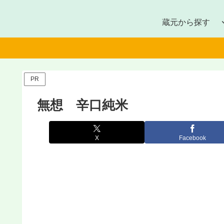
蔵元から探す
PR
無想 辛口純米
X
Facebook