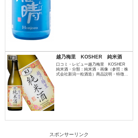
越乃梅里 KOSHER 純米酒
下越
口コミ・レビュー越乃梅里 KOSHER
純米酒・分類：純米酒・画像（参照：株
式会社新潟一粒酒造）商品説明・特徴な
ど（参照：株式会社新潟一粒酒造）詳細
(クリックで開閉)Kosher(コーシャー)とは
食の安全性を保証する制度として約450
の歴史...
スポンサーリンク