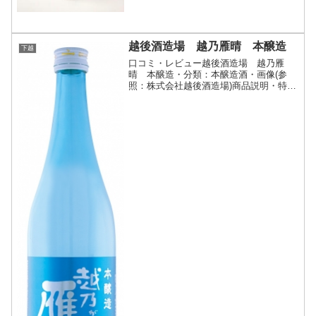
越後酒造場 越乃雁晴 本醸造
下越
口コミ・レビュー越後酒造場 越乃雁
晴 本醸造・分類：本醸造酒・画像(参
照：株式会社越後酒造場)商品説明・特徴
など(参照：株式会社越後酒造場)詳細(ク
リックで開閉)新潟県産米を100%使用し
た、味わいすっきり、爽やかで飲みやす
い、淡麗辛口タイ...