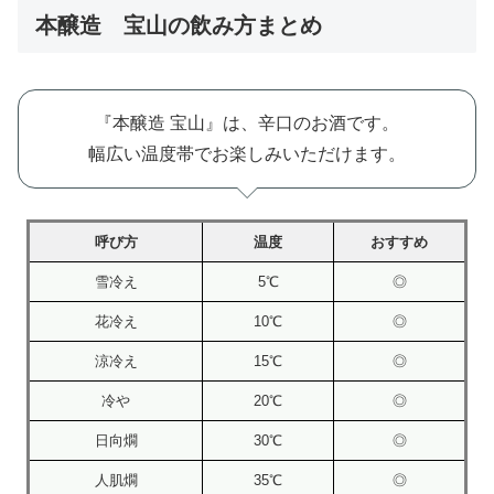
本醸造 宝山の飲み方まとめ
『本醸造 宝山』は、辛口のお酒です。
幅広い温度帯でお楽しみいただけます。
呼び方
温度
おすすめ
雪冷え
5℃
◎
花冷え
10℃
◎
涼冷え
15℃
◎
冷や
20℃
◎
日向燗
30℃
◎
人肌燗
35℃
◎