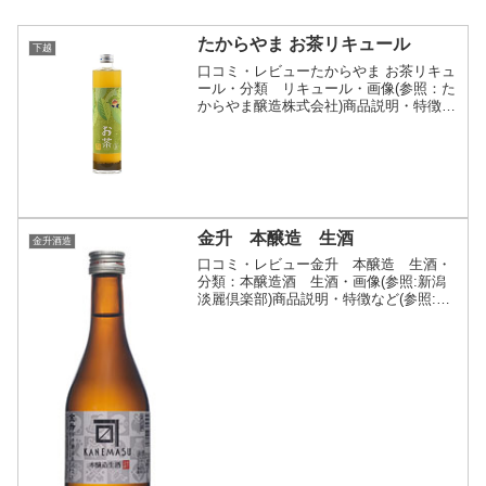
たからやま お茶リキュール
下越
口コミ・レビューたからやま お茶リキュ
ール・分類 リキュール・画像(参照：た
からやま醸造株式会社)商品説明・特徴な
ど(参照：たからやま醸造株式会社)詳細
(クリックで開閉)北限のお茶「村上茶」
100%使用厳しい越後の冬、雪が積もり
「白い茶畑」...
金升 本醸造 生酒
金升酒造
口コミ・レビュー金升 本醸造 生酒・
分類：本醸造酒 生酒・画像(参照:新潟
淡麗倶楽部)商品説明・特徴など(参照:新
潟淡麗倶楽部)詳細(クリックで開閉)加熱
処理をしていない生酒新潟淡麗倶楽部ス
ペック表地区下越販売時期通年販売精米
歩合原料米アル...