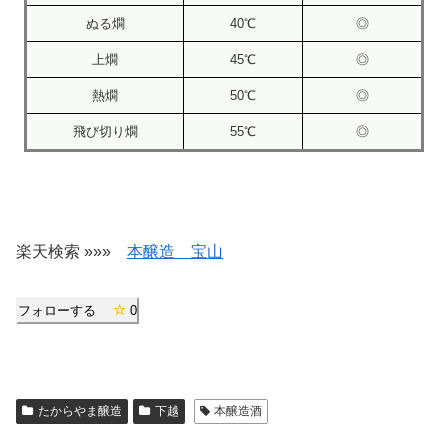
ぬる燗
40℃
◎
上燗
45℃
◎
熱燗
50℃
◎
飛び切り燗
55℃
◎
楽天検索 »»»
本醸造 宝山
フォローする
0
たからやま醸造
下越
本醸造酒