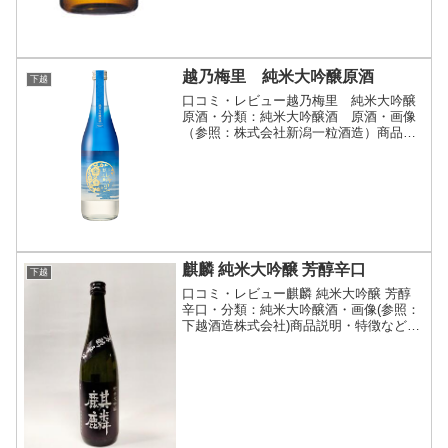
越乃梅里 純米大吟醸原酒
下越
口コミ・レビュー越乃梅里 純米大吟醸
原酒・分類：純米大吟醸酒 原酒・画像
（参照：株式会社新潟一粒酒造）商品説
明・特徴など（参照：株式会社新潟一粒
酒造）詳細(クリックで開閉)自然な旨み
と華やかな香りが印象的な『越乃梅里 純
米大吟醸［五百万石1...
麒麟 純米大吟醸 芳醇辛口
下越
口コミ・レビュー麒麟 純米大吟醸 芳醇
辛口・分類：純米大吟醸酒・画像(参照：
下越酒造株式会社)商品説明・特徴など
(参照：下越酒造株式会社)詳細(クリック
で開閉)新潟県産コシヒカリ100％使用の
純米大吟醸酒米どころ新潟の肥沃な大地
と気候風土が...