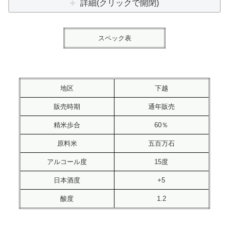
詳細(クリックで開閉)
スペック表
地区
下越
販売時期
通年販売
精米歩合
60％
原料米
五百万石
アルコール度
15度
日本酒度
+5
酸度
1.2