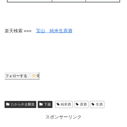
楽天検索 »»»
宝山 純米生原酒
フォローする
0
たからやま醸造
下越
純米酒
原酒
生酒
スポンサーリンク