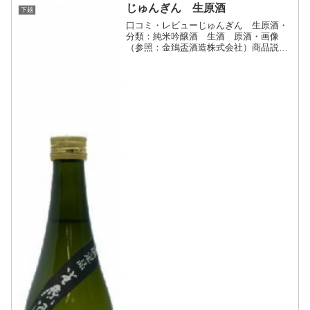
じゅんぎん 生原酒
下越
口コミ・レビューじゅんぎん 生原酒・
分類：純米吟醸酒 生酒 原酒・画像
（参照：金鵄盃酒造株式会社）商品説
明・特徴など（参照：金鵄盃酒造株式会
社）詳細(クリックで開閉)淡麗な純米吟
醸酒を搾ったままの原酒状態で冷蔵貯蔵
し出荷時に加水せず瓶詰めし...