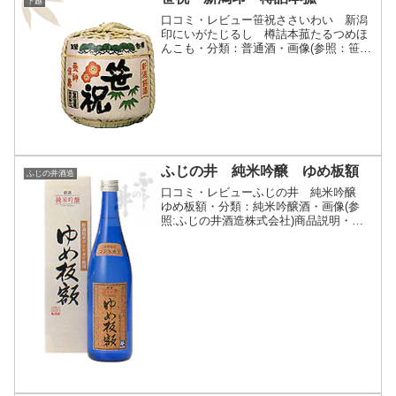
下越
口コミ・レビュー笹祝ささいわい 新潟
印にいがたじるし 樽詰本菰たるつめほ
んこも・分類：普通酒・画像(参照：笹祝
酒造株式会社)商品説明・特徴など(参
照：笹祝酒造株式会社)クリックで開閉お
祝いの席で鏡開きにお使い頂く樽酒で
す。一斗(18L)／二...
ふじの井 純米吟醸 ゆめ板額
ふじの井酒造
口コミ・レビューふじの井 純米吟醸
ゆめ板額・分類：純米吟醸酒・画像(参
照:ふじの井酒造株式会社)商品説明・特
徴など(参照:ふじの井酒造株式会社)詳細
(クリックで開閉)中条町特別栽培米研究
会 『どっこん水』（胎内市）の減農薬減
化学肥料栽培米...