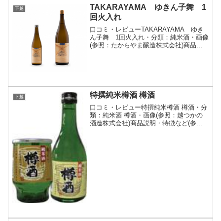
TAKARAYAMA ゆきん子舞 1
下越
回火入れ
口コミ・レビューTAKARAYAMA ゆき
ん子舞 1回火入れ・分類：純米酒・画像
(参照：たからやま醸造株式会社)商品説
明・特徴など(参照：たからやま醸造株式
会社)詳細(クリックで開閉)「未開封の米
袋」をテーマに封を切るまで最低限の情
報以外、...
特撰純米樽酒 樽酒
下越
口コミ・レビュー特撰純米樽酒 樽酒・分
類：純米酒 樽酒・画像(参照：越つかの
酒造株式会社)商品説明・特徴など(参
照：越つかの酒造株式会社)詳細(クリッ
クで開閉)純米酒ならではの深い味わい
と、樽酒特有の清々しい香りをお楽しみ
頂けます。越つかの...