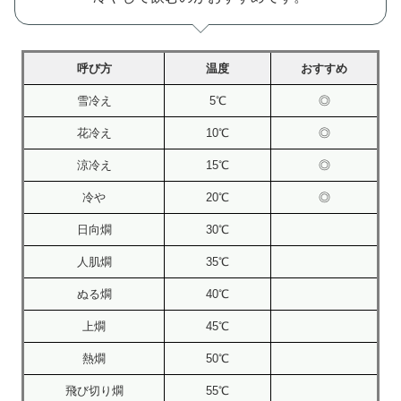
呼び方
温度
おすすめ
雪冷え
5℃
◎
花冷え
10℃
◎
涼冷え
15℃
◎
冷や
20℃
◎
日向燗
30℃
人肌燗
35℃
ぬる燗
40℃
上燗
45℃
熱燗
50℃
飛び切り燗
55℃