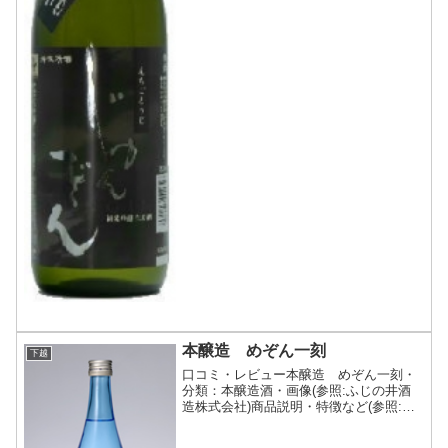
本醸造 めぞん一刻
下越
口コミ・レビュー本醸造 めぞん一刻・
分類：本醸造酒・画像(参照:ふじの井酒
造株式会社)商品説明・特徴など(参照:ふ
じの井酒造株式会社)詳細(クリックで開
閉)お米で醸した日本酒ならではのコク