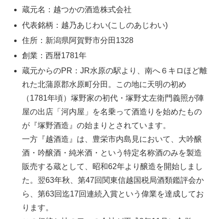
蔵元名：越つかの酒造株式会社
代表銘柄：越乃あじわい(こしのあじわい)
住所：新潟県阿賀野市分田1328
創業：西暦1781年
蔵元からのPR：JR水原の駅より、南へ６キロほど離
れた北蒲原郡水原町分田。この地に天明の初め
（1781年頃）塚野家の初代・塚野丈左衛門義照が陣
屋の出店「河内屋」を名乗って酒造りを始めたもの
が『塚野酒造』の始まりとされています。
一方『越酒造』は、豊栄市内島見において、大吟醸
酒・吟醸酒・純米酒・という特定名称酒のみを製造
販売する蔵として、昭和62年より醸造を開始しまし
た。翌63年秋、第47回関東信越国税局酒類鑑評会か
ら、第63回迄17回連続入賞という偉業を達成してお
ります。