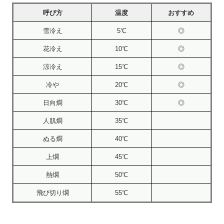
呼び方
温度
おすすめ
雪冷え
5℃
◎
花冷え
10℃
◎
涼冷え
15℃
◎
冷や
20℃
◎
日向燗
30℃
◎
人肌燗
35℃
ぬる燗
40℃
上燗
45℃
熱燗
50℃
飛び切り燗
55℃