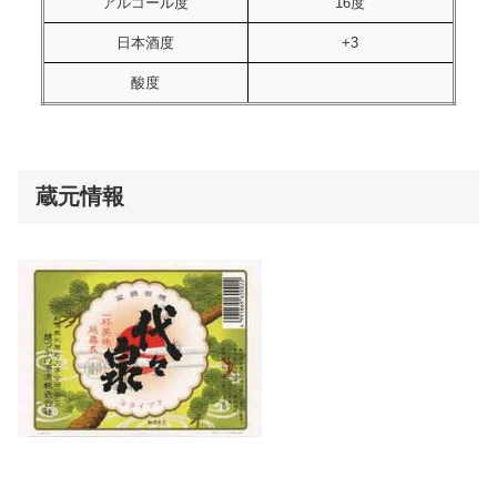
アルコール度
16度
日本酒度
+3
酸度
蔵元情報