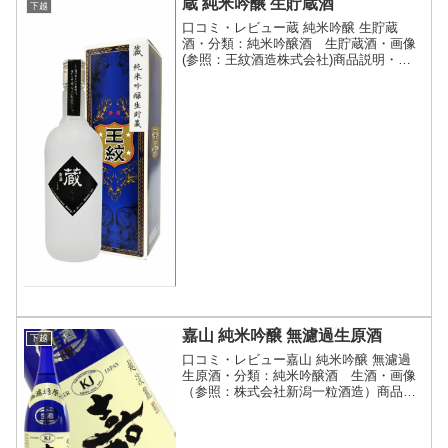
蔵 純米吟醸 生貯蔵酒
下越
口コミ・レビュー蔵 純米吟醸 生貯蔵
酒・分類：純米吟醸酒 生貯蔵酒・画像
(参照：王紋酒造株式会社)商品説明・特
徴など(参照：王紋酒造株式会社)詳細(ク
リックで開閉)夏季限定の【蔵 純米吟
醸】の生貯蔵酒です。冬に仕込んだ『純
米吟醸酒』の美味し...
嘉山 純米吟醸 無濾過生原酒
下越
口コミ・レビュー嘉山 純米吟醸 無濾過
生原酒・分類：純米吟醸酒 生酒・画像
（参照：株式会社新潟一粒酒造）商品説
明・特徴など（参照：株式会社新潟一粒
酒造）詳細(クリックで開閉)原料米は
「越淡麗」１００％、精米歩合は５５％