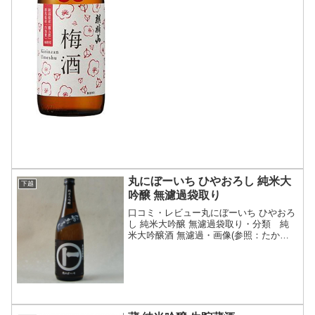
丸にぼーいち ひやおろし 純米大
下越
吟醸 無濾過袋取り
口コミ・レビュー丸にぼーいち ひやおろ
し 純米大吟醸 無濾過袋取り・分類 純
米大吟醸酒 無濾過・画像(参照：たかま
酒店）商品説明・特徴など(参照：たかま
酒店)詳細(クリックで開閉)地元新潟産の
五百万石を５０％まで精白、袋吊りによ
る良質部分を...