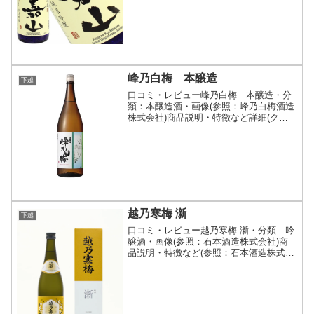
です。全て生酒ですので...
峰乃白梅 本醸造
下越
口コミ・レビュー峰乃白梅 本醸造・分
類：本醸造酒・画像(参照：峰乃白梅酒造
株式会社)商品説明・特徴など詳細(クリ
ックで開閉)すっきりと軽快な味わいでさ
らりと飲め、しかも飲み飽きしないタイ
プとして多くの方にご愛飲いただけるよ
う設計いたしました...
越乃寒梅 澵
下越
口コミ・レビュー越乃寒梅 澵・分類 吟
醸酒・画像(参照：石本酒造株式会社)商
品説明・特徴など(参照：石本酒造株式会
社)詳細(クリックで開閉)新しい時代の、
新しい定番。地元新潟県産の五百万石を
柱に、兵庫県三木市志染町産の山田錦を
使用。雑味の無...